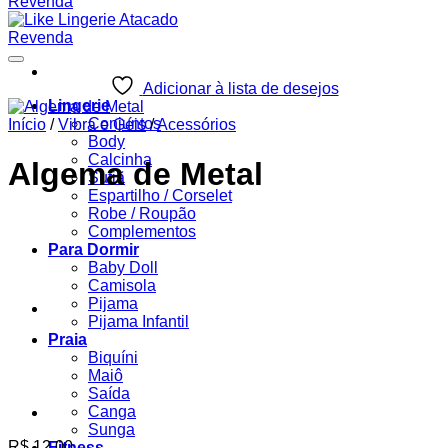
Adicionar à lista de desejos
Lingerie
Conjuntos
Início
/
Vibra e Géis
/
Acessórios
Body
Calcinha
Algema de Metal
Sutiã
Espartilho / Corselet
Robe / Roupão
Complementos
Para Dormir
Baby Doll
Camisola
Pijama
Pijama Infantil
Praia
Biquíni
Maiô
Saída
Canga
Sunga
R$
12,00
Fitness