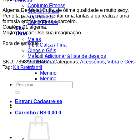
Conjunto Fitness
Algema De Metal Cuffs, de ótima qualidade e muito sexy.
Shorts Fitness
Perfeita para complementar uma fantasia ou realizar uma
Top Fitness
fantasia erótica com seu parceiro.
Calça Fitness
Contém: 01 algema.
Sex
Modo de usar: Use sua imaginação.
Tudo
Meias
Fora de estoque
Meia Calça / Fina
Óleos e Géis
Adicionar à lista de desejos
Masculino
SKU:
7898963204671
Categorias:
Acessórios
,
Vibra e Géis
Modeladora
Tag:
Kit Preto
Infantil
Menino
Menina
Pesquisar
por:
Entrar / Cadastre-se
Carrinho /
R$
0,00
0