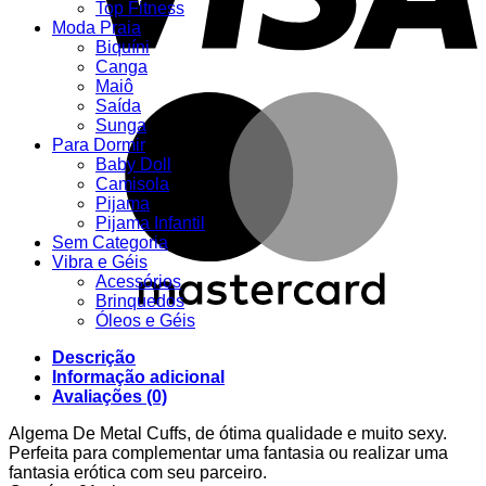
Top Fitness
Moda Praia
Biquíni
Canga
Maiô
M
Saída
Sunga
Para Dormir
Baby Doll
Camisola
Pijama
Pijama Infantil
Sem Categoria
Vibra e Géis
Acessórios
Brinquedos
Óleos e Géis
Descrição
Informação adicional
Avaliações (0)
Algema De Metal Cuffs, de ótima qualidade e muito sexy.
Perfeita para complementar uma fantasia ou realizar uma
fantasia erótica com seu parceiro.