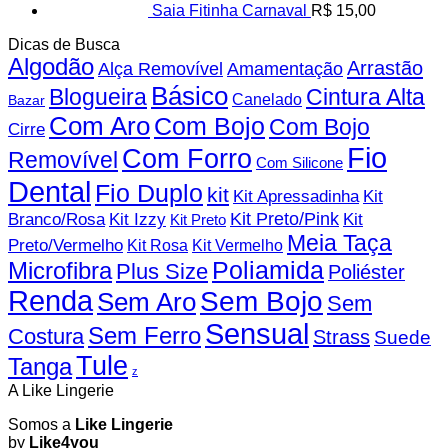
Saia Fitinha Carnaval
R$
15,00
Dicas de Busca
Algodão
Arrastão
Alça Removível
Amamentação
Básico
Blogueira
Cintura Alta
Canelado
Bazar
Com Aro
Com Bojo
Com Bojo
Cirre
Fio
Com Forro
Removível
Com Silicone
Dental
Fio Duplo
kit
Kit
Kit Apressadinha
Branco/Rosa
Kit Izzy
Kit Preto/Pink
Kit
Kit Preto
Meia Taça
Preto/Vermelho
Kit Rosa
Kit Vermelho
Microfibra
Poliamida
Plus Size
Poliéster
Renda
Sem Bojo
Sem Aro
Sem
Sensual
Sem Ferro
Costura
Strass
Suede
Tule
Tanga
z
A Like Lingerie
Somos a
Like Lingerie
by
Like4you