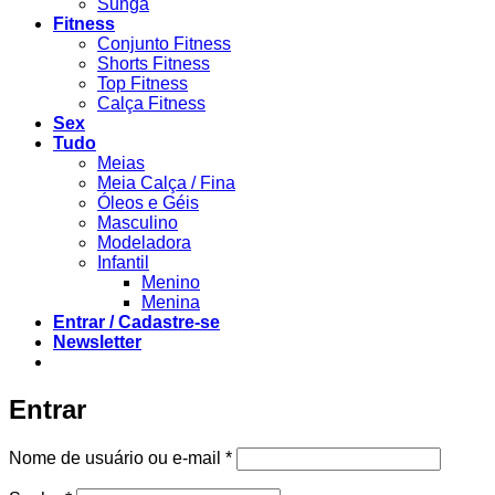
Sunga
Fitness
Conjunto Fitness
Shorts Fitness
Top Fitness
Calça Fitness
Sex
Tudo
Meias
Meia Calça / Fina
Óleos e Géis
Masculino
Modeladora
Infantil
Menino
Menina
Entrar / Cadastre-se
Newsletter
Entrar
Obrigatório
Nome de usuário ou e-mail
*