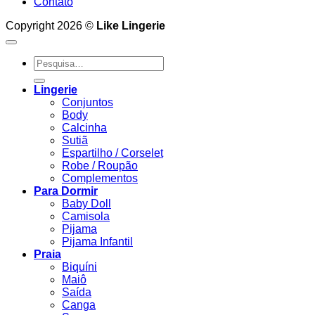
Contato
Copyright 2026 ©
Like Lingerie
Pesquisar
por:
Lingerie
Conjuntos
Body
Calcinha
Sutiã
Espartilho / Corselet
Robe / Roupão
Complementos
Para Dormir
Baby Doll
Camisola
Pijama
Pijama Infantil
Praia
Biquíni
Maiô
Saída
Canga