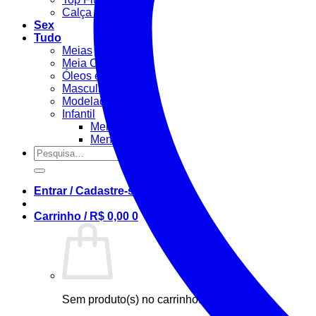
Calça Fitness
Sex
Tudo
Meias
Meia Calça / Fina
Óleos e Géis
Masculino
Modeladora
Infantil
Menino
Menina
Pesquisar
por:
Entrar / Cadastre-se
Carrinho /
R$
0,00
0
Sem produto(s) no carrinho.