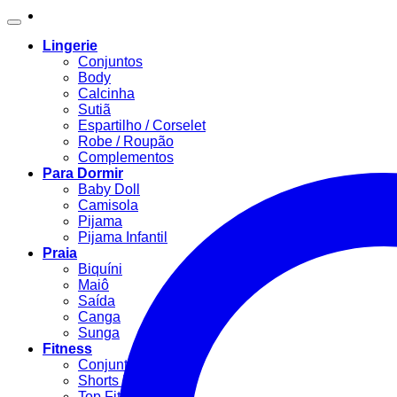
Lingerie
Conjuntos
Body
Calcinha
Sutiã
Espartilho / Corselet
Robe / Roupão
Complementos
Para Dormir
Baby Doll
Camisola
Pijama
Pijama Infantil
Praia
Biquíni
Maiô
Saída
Canga
Sunga
Fitness
Conjunto Fitness
Shorts Fitness
Top Fitness