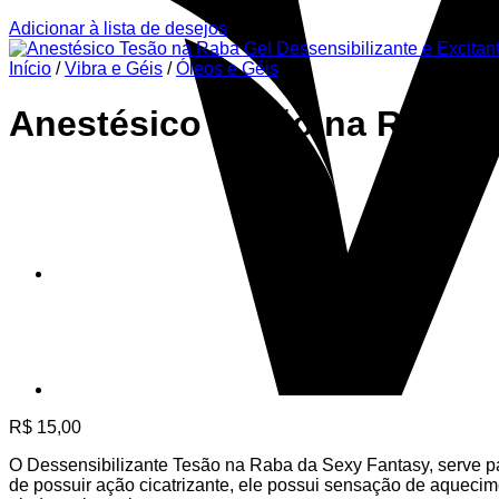
Adicionar à lista de desejos
Início
/
Vibra e Géis
/
Óleos e Géis
Anestésico Tesão na Raba Ge
R$
15,00
O Dessensibilizante Tesão na Raba da Sexy Fantasy, serve par
de possuir ação cicatrizante, ele possui sensação de aqueci