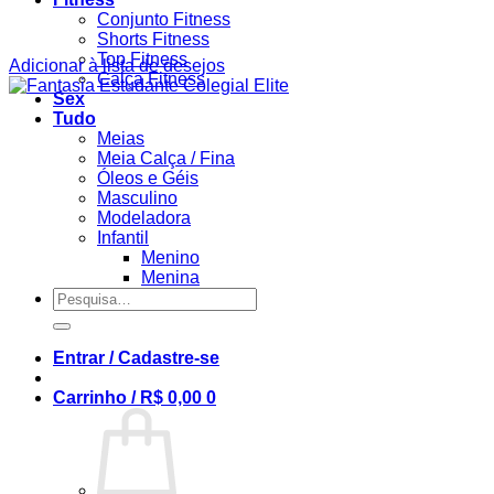
Conjunto Fitness
Shorts Fitness
Top Fitness
Adicionar à lista de desejos
Calça Fitness
Sex
Tudo
Meias
Meia Calça / Fina
Óleos e Géis
Masculino
Modeladora
Infantil
Menino
Menina
Pesquisar
por:
Entrar / Cadastre-se
Carrinho /
R$
0,00
0