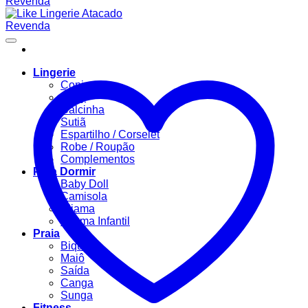
Lingerie
Conjuntos
Body
Calcinha
Sutiã
Espartilho / Corselet
Robe / Roupão
Complementos
Para Dormir
Baby Doll
Camisola
Pijama
Pijama Infantil
Praia
Biquíni
Maiô
Saída
Canga
Sunga
Fitness