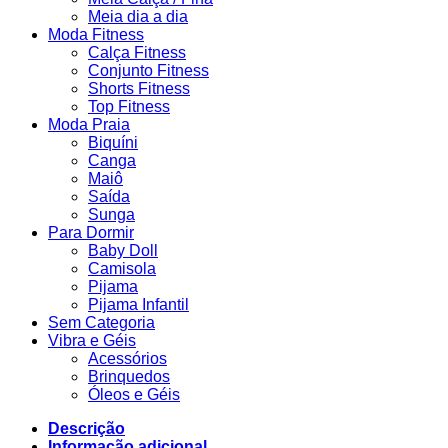
Meia dia a dia
Moda Fitness
Calça Fitness
Conjunto Fitness
Shorts Fitness
Top Fitness
Moda Praia
Biquíni
Canga
Maiô
Saída
Sunga
Para Dormir
Baby Doll
Camisola
Pijama
Pijama Infantil
Sem Categoria
Vibra e Géis
Acessórios
Brinquedos
Óleos e Géis
Descrição
Informação adicional