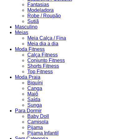
Fantasias
Modeladora
Robe / Roupão
Sutiã
Masculino
Meias
Meia Calça / Fina
Meia dia a dia
Moda Fitness
Calça Fitness
Conjunto Fitness
Shorts Fitness
Top Fitness
Moda Praia
Biquíni
Canga
Maiô
Saída
Sunga
Para Dormir
Baby Doll
Camisola
Pijama
Pijama Infantil
Sem Categoria