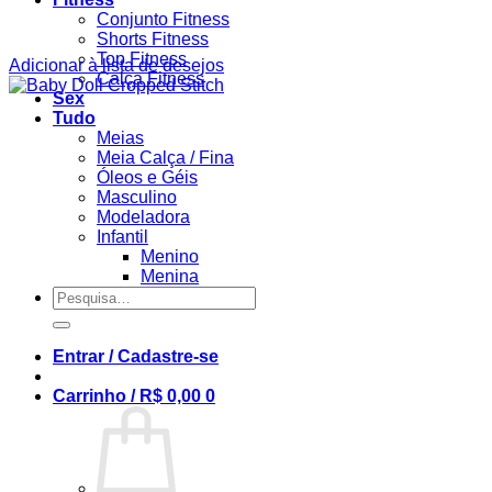
Conjunto Fitness
Shorts Fitness
Top Fitness
Adicionar à lista de desejos
Calça Fitness
Sex
Tudo
Meias
Meia Calça / Fina
Óleos e Géis
Masculino
Modeladora
Infantil
Menino
Menina
Pesquisar
por:
Entrar / Cadastre-se
Carrinho /
R$
0,00
0