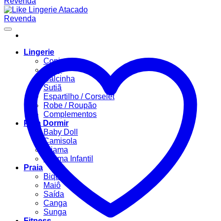
Lingerie
Conjuntos
Body
Calcinha
Sutiã
Espartilho / Corselet
Robe / Roupão
Complementos
Para Dormir
Baby Doll
Camisola
Pijama
Pijama Infantil
Praia
Biquíni
Maiô
Saída
Canga
Sunga
Fitness