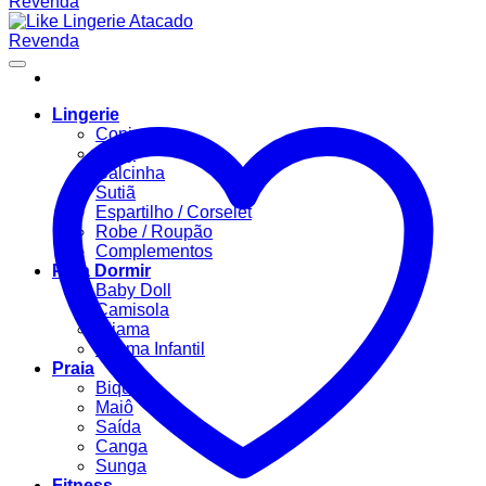
Lingerie
Conjuntos
Body
Calcinha
Sutiã
Espartilho / Corselet
Robe / Roupão
Complementos
Para Dormir
Baby Doll
Camisola
Pijama
Pijama Infantil
Praia
Biquíni
Maiô
Saída
Canga
Sunga
Fitness