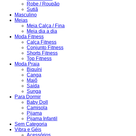
Robe / Roupão
Sutiã
Masculino
Meias
Meia Calça / Fina
Meia dia a dia
Moda Fitness
Calça Fitness
Conjunto Fitness
Shorts Fitness
Top Fitness
Moda Praia
Biquíni
Canga
Maiô
Saída
Sunga
Para Dormir
Baby Doll
Camisola
Pijama
Pijama Infantil
Sem Categoria
Vibra e Géis
Acessórios