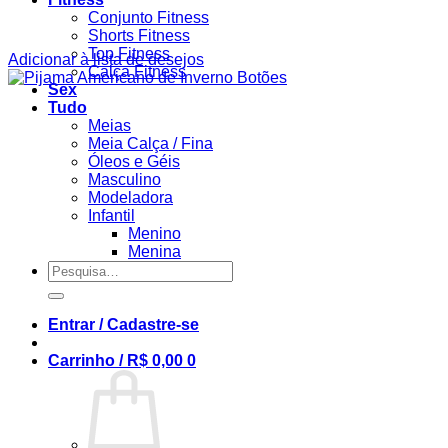
Conjunto Fitness
Shorts Fitness
Top Fitness
Adicionar à lista de desejos
Calça Fitness
Sex
Tudo
Meias
Meia Calça / Fina
Óleos e Géis
Masculino
Modeladora
Infantil
Menino
Menina
Pesquisar
por:
Entrar / Cadastre-se
Carrinho /
R$
0,00
0