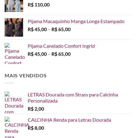
R$
110,00
Pijama Macaquinho Manga Longa Estampado
Faixa
R$
45,00
–
R$
65,00
de
preço:
Pijama Canelado Confort Ingrid
R$ 45,00
Faixa
R$
45,00
–
R$
65,00
através
de
R$ 65,00
preço:
R$ 45,00
MAIS VENDIDOS
através
R$ 65,00
LETRAS Dourada com Strass para Calcinha
Personalizada
R$
2,00
CALCINHA Renda para Letras Dourada
R$
8,00