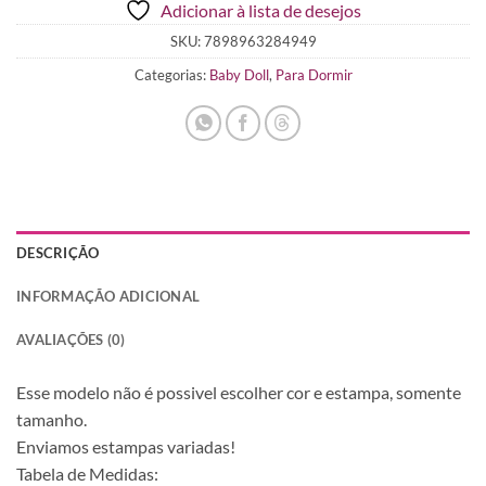
Adicionar à lista de desejos
total
is
SKU:
7898963284949
R$ 0,00
Categorias:
Baby Doll
,
Para Dormir
DESCRIÇÃO
INFORMAÇÃO ADICIONAL
AVALIAÇÕES (0)
Esse modelo não é possivel escolher cor e estampa, somente
tamanho.
Enviamos estampas variadas!
Tabela de Medidas: