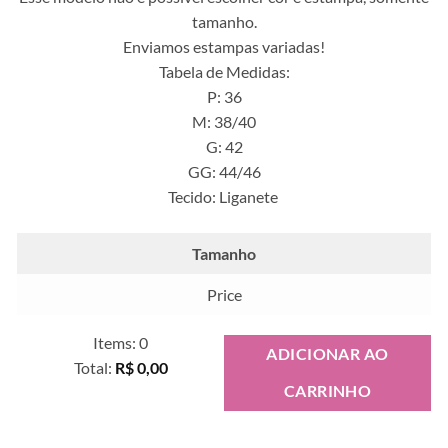
tamanho.
Enviamos estampas variadas!
Tabela de Medidas:
P: 36
M: 38/40
G: 42
GG: 44/46
Tecido: Liganete
Tamanho
Price
Items
:
0
ADICIONAR AO
Total
:
R$ 0,00
CARRINHO
0
Items.
Your