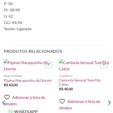
P: 36
M: 38/40
G: 42
GG: 44/46
Tecido: Liganete
PRODUTOS RELACIONADOS
Adicionar
Adicionar
à lista de
à lista de
PARA DORMIR
CAMISOLA
desejos
desejos
Camisola Sensual Tule Fita
Pijama Macaquinho de Dormir
Cetim
R$
60,00
R$
40,00
Adicionar à lista de
Adicionar à lista de
desejos
desejos
WHATSAPP