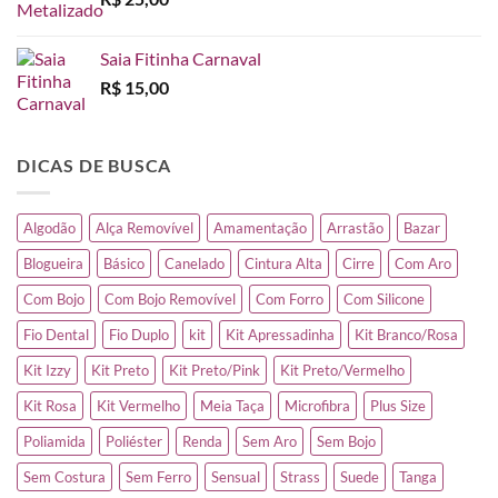
Saia Fitinha Carnaval
R$
15,00
DICAS DE BUSCA
Algodão
Alça Removível
Amamentação
Arrastão
Bazar
Blogueira
Básico
Canelado
Cintura Alta
Cirre
Com Aro
Com Bojo
Com Bojo Removível
Com Forro
Com Silicone
Fio Dental
Fio Duplo
kit
Kit Apressadinha
Kit Branco/Rosa
Kit Izzy
Kit Preto
Kit Preto/Pink
Kit Preto/Vermelho
Kit Rosa
Kit Vermelho
Meia Taça
Microfibra
Plus Size
Poliamida
Poliéster
Renda
Sem Aro
Sem Bojo
Sem Costura
Sem Ferro
Sensual
Strass
Suede
Tanga