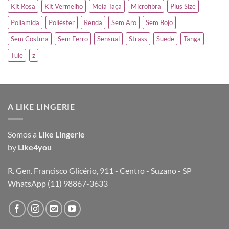
Kit Rosa
Kit Vermelho
Meia Taça
Microfibra
Plus Size
Poliamida
Poliéster
Renda
Sem Aro
Sem Bojo
Sem Costura
Sem Ferro
Sensual
Strass
Suede
Tanga
Tule
z
A LIKE LINGERIE
Somos a
Like Lingerie
by
Like4you
R. Gen. Francisco Glicério, 911 - Centro - Suzano - SP
WhatsApp (11) 98867-3633