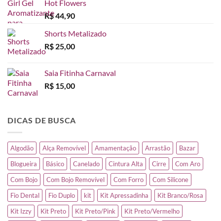
Hot Flowers
R$
44,90
Shorts Metalizado
R$
25,00
Saia Fitinha Carnaval
R$
15,00
DICAS DE BUSCA
Algodão
Alça Removível
Amamentação
Arrastão
Bazar
Blogueira
Básico
Canelado
Cintura Alta
Cirre
Com Aro
Com Bojo
Com Bojo Removível
Com Forro
Com Silicone
Fio Dental
Fio Duplo
kit
Kit Apressadinha
Kit Branco/Rosa
Kit Izzy
Kit Preto
Kit Preto/Pink
Kit Preto/Vermelho