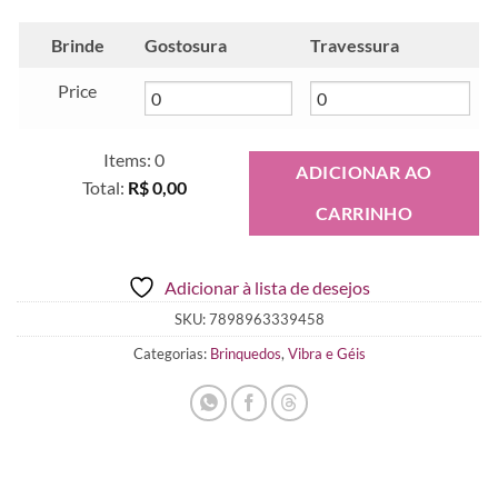
Brinde
Gostosura
Travessura
Price
Items
:
0
ADICIONAR AO
Total
:
R$ 0,00
CARRINHO
0
Items.
Your
Adicionar à lista de desejos
total
is
SKU:
7898963339458
R$ 0,00
Categorias:
Brinquedos
,
Vibra e Géis