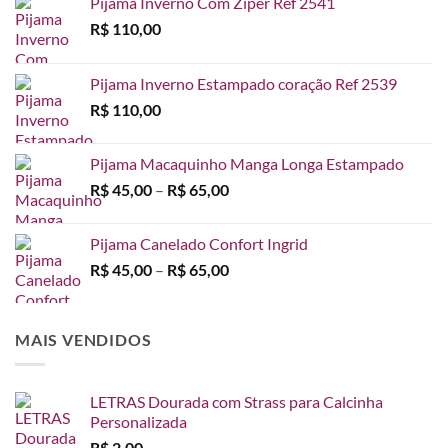
Pijama Inverno Com Ziper Ref 2541
R$
110,00
Pijama Inverno Estampado coração Ref 2539
R$
110,00
Pijama Macaquinho Manga Longa Estampado
Faixa
R$
45,00
–
R$
65,00
de
preço:
Pijama Canelado Confort Ingrid
R$ 45,00
Faixa
R$
45,00
–
R$
65,00
através
de
R$ 65,00
preço:
R$ 45,00
MAIS VENDIDOS
através
R$ 65,00
LETRAS Dourada com Strass para Calcinha
Personalizada
R$
2,00