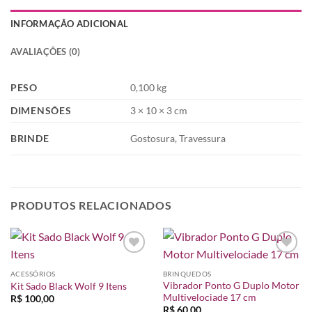
INFORMAÇÃO ADICIONAL
AVALIAÇÕES (0)
PESO
0,100 kg
DIMENSÕES
3 × 10 × 3 cm
BRINDE
Gostosura, Travessura
PRODUTOS RELACIONADOS
Adicionar
Adicionar
à lista de
à lista de
ACESSÓRIOS
BRINQUEDOS
desejos
desejos
Vibrador Ponto G Duplo Motor
Kit Sado Black Wolf 9 Itens
Multivelociade 17 cm
R$
100,00
R$
60,00