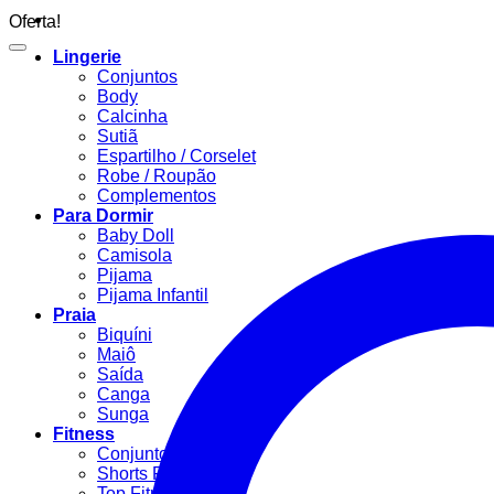
Oferta!
Lingerie
Conjuntos
Body
Calcinha
Sutiã
Espartilho / Corselet
Robe / Roupão
Complementos
Para Dormir
Baby Doll
Camisola
Pijama
Pijama Infantil
Praia
Biquíni
Maiô
Saída
Canga
Sunga
Fitness
Conjunto Fitness
Shorts Fitness
Top Fitness