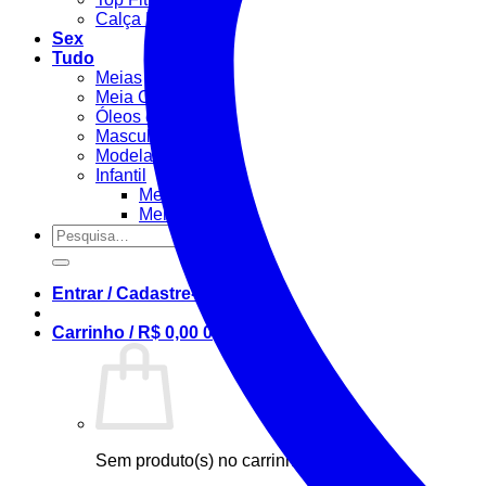
Calça Fitness
Sex
Tudo
Meias
Meia Calça / Fina
Óleos e Géis
Masculino
Modeladora
Infantil
Menino
Menina
Pesquisar
por:
Entrar / Cadastre-se
Carrinho /
R$
0,00
0
Sem produto(s) no carrinho.