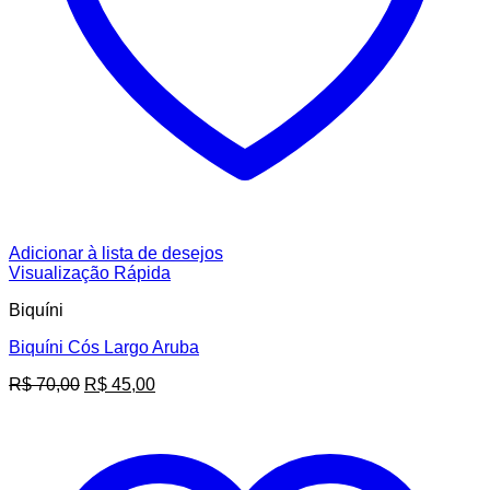
Adicionar à lista de desejos
Visualização Rápida
Biquíni
Biquíni Cós Largo Aruba
O
O
R$
70,00
R$
45,00
preço
preço
original
atual
era:
é:
R$ 70,00.
R$ 45,00.