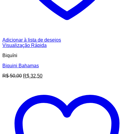
Adicionar à lista de desejos
Visualização Rápida
Biquíni
Biquini Bahamas
O
O
R$
50,00
R$
32,50
preço
preço
original
atual
era:
é:
R$ 50,00.
R$ 32,50.