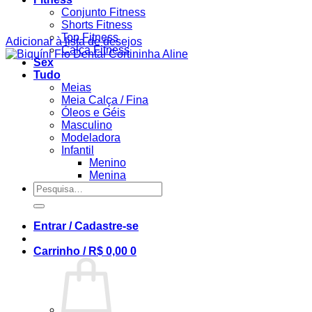
Conjunto Fitness
Shorts Fitness
Top Fitness
Adicionar à lista de desejos
Calça Fitness
Sex
Tudo
Meias
Meia Calça / Fina
Óleos e Géis
Masculino
Modeladora
Infantil
Menino
Menina
Pesquisar
por:
Entrar / Cadastre-se
Carrinho /
R$
0,00
0