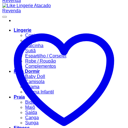
Lingerie
Conjuntos
Body
Calcinha
Sutiã
Espartilho / Corselet
Robe / Roupão
Complementos
Para Dormir
Baby Doll
Camisola
Pijama
Pijama Infantil
Praia
Biquíni
Maiô
Saída
Canga
Sunga
Fitness