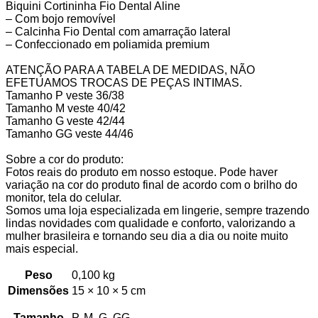
Biquini Cortininha Fio Dental Aline
– Com bojo removível
– Calcinha Fio Dental com amarração lateral
– Confeccionado em poliamida premium
ATENÇÃO PARA A TABELA DE MEDIDAS, NÃO
EFETUAMOS TROCAS DE PEÇAS INTIMAS.
Tamanho P veste 36/38
Tamanho M veste 40/42
Tamanho G veste 42/44
Tamanho GG veste 44/46
Sobre a cor do produto:
Fotos reais do produto em nosso estoque. Pode haver
variação na cor do produto final de acordo com o brilho do
monitor, tela do celular.
Somos uma loja especializada em lingerie, sempre trazendo
lindas novidades com qualidade e conforto, valorizando a
mulher brasileira e tornando seu dia a dia ou noite muito
mais especial.
Peso
0,100 kg
Dimensões
15 × 10 × 5 cm
Tamanho
P, M, G, GG