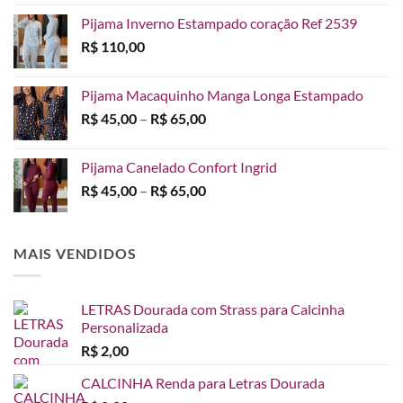
Pijama Inverno Estampado coração Ref 2539
R$
110,00
Pijama Macaquinho Manga Longa Estampado
Faixa
R$
45,00
–
R$
65,00
de
preço:
Pijama Canelado Confort Ingrid
R$ 45,00
Faixa
R$
45,00
–
R$
65,00
através
de
R$ 65,00
preço:
R$ 45,00
MAIS VENDIDOS
através
R$ 65,00
LETRAS Dourada com Strass para Calcinha
Personalizada
R$
2,00
CALCINHA Renda para Letras Dourada