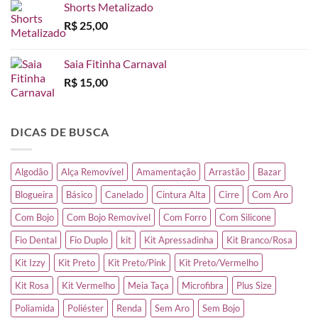
Shorts Metalizado
R$
25,00
Saia Fitinha Carnaval
R$
15,00
DICAS DE BUSCA
Algodão
Alça Removível
Amamentação
Arrastão
Bazar
Blogueira
Básico
Canelado
Cintura Alta
Cirre
Com Aro
Com Bojo
Com Bojo Removível
Com Forro
Com Silicone
Fio Dental
Fio Duplo
kit
Kit Apressadinha
Kit Branco/Rosa
Kit Izzy
Kit Preto
Kit Preto/Pink
Kit Preto/Vermelho
Kit Rosa
Kit Vermelho
Meia Taça
Microfibra
Plus Size
Poliamida
Poliéster
Renda
Sem Aro
Sem Bojo