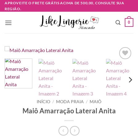
Skip
APROVEITE O FRETE GRÁTIS ACIMA DE 500,00, CONSULTE SUA
REGIÃO.
to
content
0
Adicionar
à lista de
desejos
INÍCIO
/
MODA PRAIA
/
MAIÔ
Maiô Amarração Lateral Anita