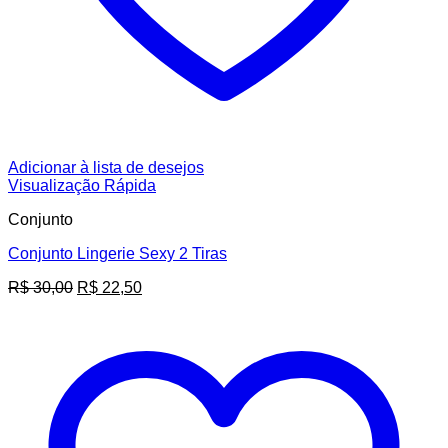
Adicionar à lista de desejos
Visualização Rápida
Conjunto
Conjunto Lingerie Sexy 2 Tiras
O
O
R$
30,00
R$
22,50
preço
preço
original
atual
era:
é:
R$ 30,00.
R$ 22,50.