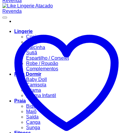
Lingerie
Conjuntos
Body
Calcinha
Sutiã
Espartilho / Corselet
Robe / Roupão
Complementos
Para Dormir
Baby Doll
Camisola
Pijama
Pijama Infantil
Praia
Biquíni
Maiô
Saída
Canga
Sunga
Fitness