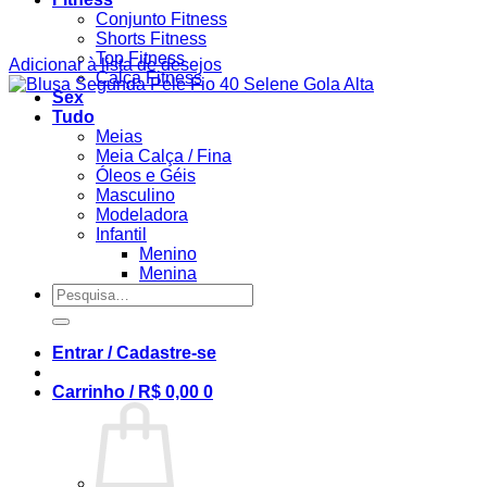
Conjunto Fitness
Shorts Fitness
Top Fitness
Adicionar à lista de desejos
Calça Fitness
Sex
Tudo
Meias
Meia Calça / Fina
Óleos e Géis
Masculino
Modeladora
Infantil
Menino
Menina
Pesquisar
por:
Entrar / Cadastre-se
Carrinho /
R$
0,00
0