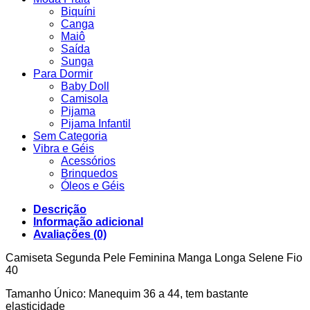
Biquíni
Canga
Maiô
Saída
Sunga
Para Dormir
Baby Doll
Camisola
Pijama
Pijama Infantil
Sem Categoria
Vibra e Géis
Acessórios
Brinquedos
Óleos e Géis
Descrição
Informação adicional
Avaliações (0)
Camiseta Segunda Pele Feminina Manga Longa Selene Fio
40
Tamanho Único: Manequim 36 a 44, tem bastante
elasticidade