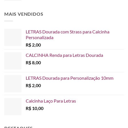
R$ 65,00
preço:
R$ 45,00
MAIS VENDIDOS
através
R$ 65,00
LETRAS Dourada com Strass para Calcinha
Personalizada
R$
2,00
CALCINHA Renda para Letras Dourada
R$
8,00
LETRAS Dourada para Personalização 10mm
R$
2,00
Calcinha Laço Para Letras
R$
10,00