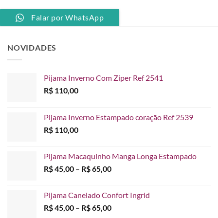
Falar por WhatsApp
NOVIDADES
Pijama Inverno Com Ziper Ref 2541
R$
110,00
Pijama Inverno Estampado coração Ref 2539
R$
110,00
Pijama Macaquinho Manga Longa Estampado
Faixa
R$
45,00
–
R$
65,00
de
preço:
Pijama Canelado Confort Ingrid
R$ 45,00
Faixa
R$
45,00
–
R$
65,00
através
de