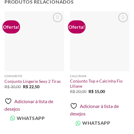
PRODUTOS RELACIONADOS
Oferta!
Oferta!
Adicionar
Adicionar
à lista de
à lista de
desejos
desejos
CONJUNTO
CALCINHA
Conjunto Top e Calcinha Fio
Conjunto Lingerie Sexy 2 Tiras
Liliane
O
O
R$
30,00
R$
22,50
preço
preço
O
O
R$
20,00
R$
15,00
original
atual
preço
preço
era:
é:
original
atual
Adicionar à lista de
R$ 30,00.
R$ 22,50.
era:
é:
Adicionar à lista de
R$ 20,00.
R$ 15,00.
desejos
desejos
WHATSAPP
WHATSAPP