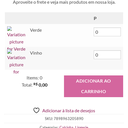
Aproveite o frete e veja mais produtos em nossa loja.
P
Verde
Vinho
Items
:
0
ADICIONAR AO
R$
Total
:
0,00
CARRINHO
0
Items,
Total
Adicionar à lista de desejos
$0.00
SKU:
7898963205890
Categorias:
Calcinha
,
Lingerie