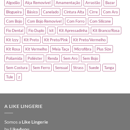
Algodão
Alça Removível
Amamentação
Arrastão
Bazar
Blogueira
Básico
Canelado
Cintura Alta
Cirre
Com Aro
Com Bojo
Com Bojo Removível
Com Forro
Com Silicone
Fio Dental
Fio Duplo
kit
Kit Apressadinha
Kit Branco/Rosa
Kit Izzy
Kit Preto
Kit Preto/Pink
Kit Preto/Vermelho
Kit Rosa
Kit Vermelho
Meia Taça
Microfibra
Plus Size
Poliamida
Poliéster
Renda
Sem Aro
Sem Bojo
Sem Costura
Sem Ferro
Sensual
Strass
Suede
Tanga
Tule
z
A LIKE LINGERIE
Somos a
Like Lingerie
by
Like4you