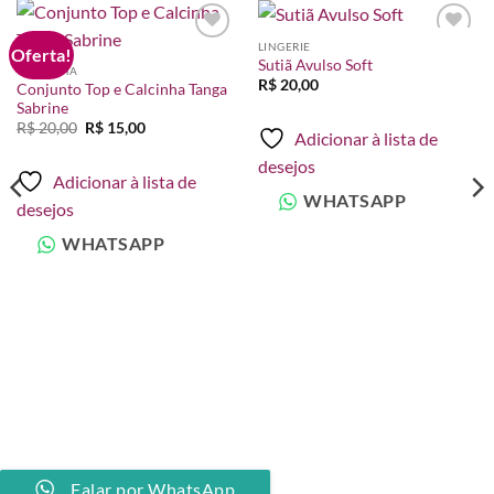
LINGERIE
Oferta!
Adicionar
Adicionar
Sutiã Avulso Soft
à lista de
à lista de
CALCINHA
desejos
desejos
R$
20,00
Conjunto Top e Calcinha Tanga
Sabrine
O
O
R$
20,00
R$
15,00
Adicionar à lista de
preço
preço
original
atual
desejos
era:
é:
Adicionar à lista de
R$ 20,00.
R$ 15,00.
WHATSAPP
desejos
WHATSAPP
Falar por WhatsApp