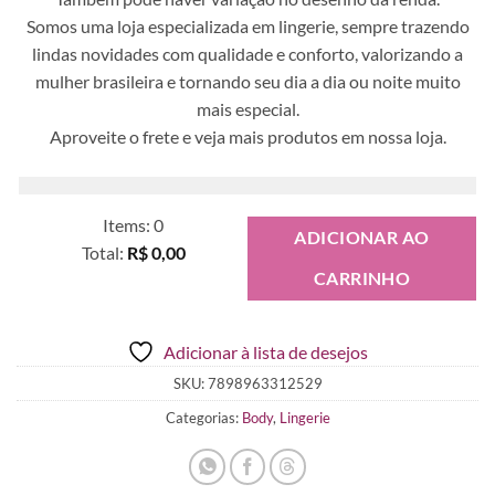
Somos uma loja especializada em lingerie, sempre trazendo
lindas novidades com qualidade e conforto, valorizando a
mulher brasileira e tornando seu dia a dia ou noite muito
mais especial.
Aproveite o frete e veja mais produtos em nossa loja.
Items
:
0
ADICIONAR AO
Total
:
R$ 0,00
CARRINHO
0
Items.
Your
Adicionar à lista de desejos
total
is
SKU:
7898963312529
R$ 0,00
Categorias:
Body
,
Lingerie