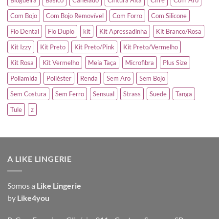
Com Bojo
Com Bojo Removível
Com Forro
Com Silicone
Fio Dental
Fio Duplo
kit
Kit Apressadinha
Kit Branco/Rosa
Kit Izzy
Kit Preto
Kit Preto/Pink
Kit Preto/Vermelho
Kit Rosa
Kit Vermelho
Meia Taça
Microfibra
Plus Size
Poliamida
Poliéster
Renda
Sem Aro
Sem Bojo
Sem Costura
Sem Ferro
Sensual
Strass
Suede
Tanga
Tule
z
A LIKE LINGERIE
Somos a
Like Lingerie
by
Like4you