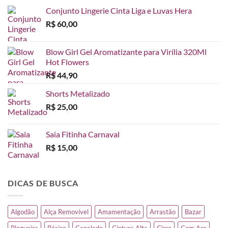
Conjunto Lingerie Cinta Liga e Luvas Hera
R$
60,00
Blow Girl Gel Aromatizante para Virília 320Ml
Hot Flowers
R$
44,90
Shorts Metalizado
R$
25,00
Saia Fitinha Carnaval
R$
15,00
DICAS DE BUSCA
Algodão
Alça Removível
Amamentação
Arrastão
Bazar
Blogueira
Básico
Canelado
Cintura Alta
Cirre
Com Aro