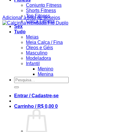
Conjunto Fitness
Shorts Fitness
Top Fitness
Adicionar à lista de desejos
Calça Fitness
Sex
Tudo
Meias
Meia Calça / Fina
Óleos e Géis
Masculino
Modeladora
Infantil
Menino
Menina
Pesquisar
por:
Entrar / Cadastre-se
Carrinho /
R$
0,00
0