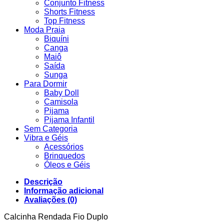
Conjunto Fitness
Shorts Fitness
Top Fitness
Moda Praia
Biquíni
Canga
Maiô
Saída
Sunga
Para Dormir
Baby Doll
Camisola
Pijama
Pijama Infantil
Sem Categoria
Vibra e Géis
Acessórios
Brinquedos
Óleos e Géis
Descrição
Informação adicional
Avaliações (0)
Calcinha Rendada Fio Duplo