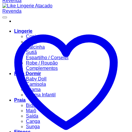
Lingerie
Conjuntos
Body
Calcinha
Sutiã
Espartilho / Corselet
Robe / Roupão
Complementos
Para Dormir
Baby Doll
Camisola
Pijama
Pijama Infantil
Praia
Biquíni
Maiô
Saída
Canga
Sunga
Fitness