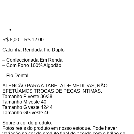
Faixa
R$
8,00
–
R$
12,00
de
Calcinha Rendada Fio Duplo
preço:
R$ 8,00
– Confeccionada Em Renda
através
– Com Forro 100% Algodão
R$ 12,00
– Fio Dental
ATENÇÃO PARA A TABELA DE MEDIDAS, NÃO
EFETUAMOS TROCAS DE PEÇAS INTIMAS.
Tamanho P veste 36/38
Tamanho M veste 40
Tamanho G veste 42/44
Tamanho GG veste 46
Sobre a cor do produto:
Fotos reais do produto em nosso estoque. Pode haver
variação na cor do produto final de acordo com o brilho do