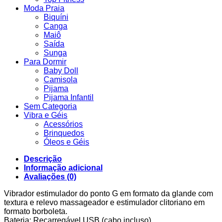
Moda Praia
Biquíni
Canga
Maiô
Saída
Sunga
Para Dormir
Baby Doll
Camisola
Pijama
Pijama Infantil
Sem Categoria
Vibra e Géis
Acessórios
Brinquedos
Óleos e Géis
Descrição
Informação adicional
Avaliações (0)
Vibrador estimulador do ponto G em formato da glande com
textura e relevo massageador e estimulador clitoriano em
formato borboleta.
Bateria: Recarregável USB (cabo incluso)