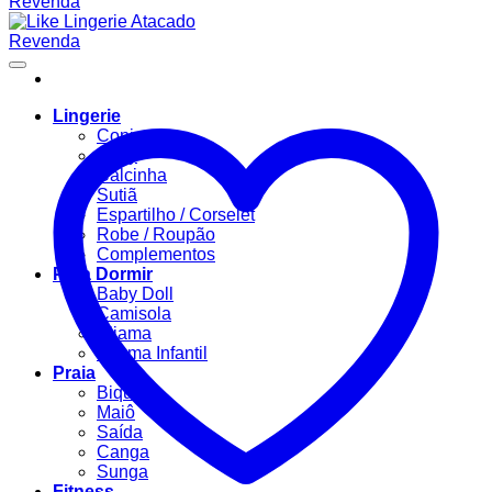
Lingerie
Conjuntos
Body
Calcinha
Sutiã
Espartilho / Corselet
Robe / Roupão
Complementos
Para Dormir
Baby Doll
Camisola
Pijama
Pijama Infantil
Praia
Biquíni
Maiô
Saída
Canga
Sunga
Fitness