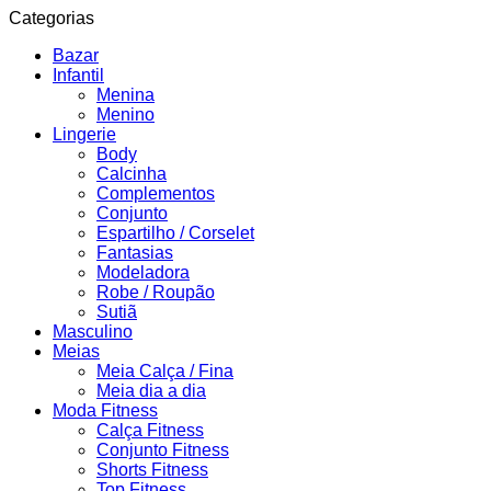
Categorias
Bazar
Infantil
Menina
Menino
Lingerie
Body
Calcinha
Complementos
Conjunto
Espartilho / Corselet
Fantasias
Modeladora
Robe / Roupão
Sutiã
Masculino
Meias
Meia Calça / Fina
Meia dia a dia
Moda Fitness
Calça Fitness
Conjunto Fitness
Shorts Fitness
Top Fitness