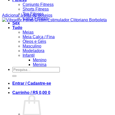
Conjunto Fitness
Shorts Fitness
Top Fitness
Adicionar à lista de desejos
Calça Fitness
Sex
Tudo
Meias
Meia Calça / Fina
Óleos e Géis
Masculino
Modeladora
Infantil
Menino
Menina
Pesquisar
por:
Entrar / Cadastre-se
Carrinho /
R$
0,00
0