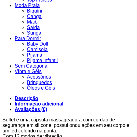
Moda Praia
Biquíni
Canga
Maiô
Saída
Sunga
Para Dormir
Baby Doll
Camisola
Pijama
Pijama Infantil
Sem Categoria
Vibra e Géis
Acessórios
Brinquedos
Óleos e Géis
Descrição
Informação adicional
Avaliações (0)
Bullet é uma cápsula massageadora com cordão de
segurança em silicone, possui ondulações em seu corpo e
um led colorido na ponta.
Com 12 modos de vibração.