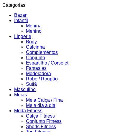
Categorias
Bazar
Infantil
Menina
Menino
Lingerie
Body
Calcinha
Complementos
Conjunto
Espartilho / Corselet
Fantasias
Modeladora
Robe / Roupão
Sutiã
Masculino
Meias
Meia Calça / Fina
Meia dia a dia
Moda Fitness
Calça Fitness
Conjunto Fitness
Shorts Fitness
Top Fitness