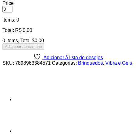
Price
Items
:
0
Total
:
R$
0,00
0 Items, Total $0.00
Adicionar ao carrinho
Adicionar à lista de desejos
SKU:
7898963384571
Categorias:
Brinquedos
,
Vibra e Géis