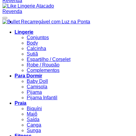
Adicionar à lista de desejos
Lingerie
Conjuntos
Body
Calcinha
Sutiã
Espartilho / Corselet
Robe / Roupão
Complementos
Para Dormir
Baby Doll
Camisola
Pijama
Pijama Infantil
Praia
Biquíni
Maiô
Saída
Canga
Sunga
Fitness