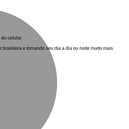
M
do celular.
brasileira e tornando seu dia a dia ou noite muito mais