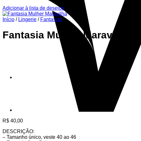
Adicionar à lista de desejos
Início
/
Lingerie
/
Fantasias
Fantasia Mulher Maravilha
R$
40,00
DESCRIÇÃO:
– Tamanho único, veste 40 ao 46