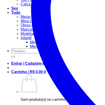
Calça Fitness
Sex
Tudo
Meias
Meia Calça / Fina
Óleos e Géis
Masculino
Modeladora
Infantil
Menino
Menina
Pesquisar
por:
Entrar / Cadastre-se
Carrinho /
R$
0,00
0
Sem produto(s) no carrinho.