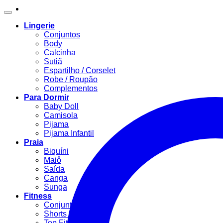
Lingerie
Conjuntos
Body
Calcinha
Sutiã
Espartilho / Corselet
Robe / Roupão
Complementos
Para Dormir
Baby Doll
Camisola
Pijama
Pijama Infantil
Praia
Biquíni
Maiô
Saída
Canga
Sunga
Fitness
Conjunto Fitness
Shorts Fitness
Top Fitness