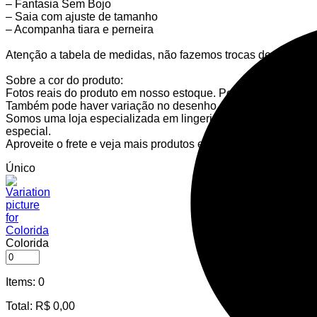
– Fantasia Sem Bojo
– Saia com ajuste de tamanho
– Acompanha tiara e perneira
Atenção a tabela de medidas, não fazemos trocas de peças ín
Sobre a cor do produto:
Fotos reais do produto em nosso estoque. Pode haver variação n
Também pode haver variação no desenho da renda.
Somos uma loja especializada em lingerie, sempre trazendo li
especial.
Aproveite o frete e veja mais produtos em nossa loja.
Único
Colorida
Items
:
0
Total
:
R$
0,00