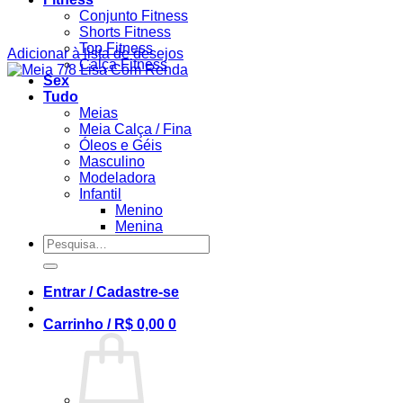
Conjunto Fitness
Shorts Fitness
Top Fitness
Adicionar à lista de desejos
Calça Fitness
Sex
Tudo
Meias
Meia Calça / Fina
Óleos e Géis
Masculino
Modeladora
Infantil
Menino
Menina
Pesquisar
por:
Entrar / Cadastre-se
Carrinho /
R$
0,00
0