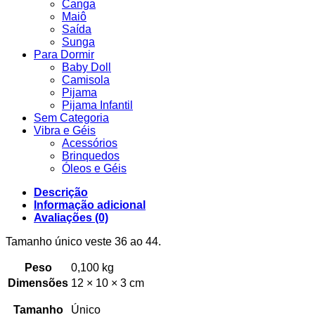
Canga
Maiô
Saída
Sunga
Para Dormir
Baby Doll
Camisola
Pijama
Pijama Infantil
Sem Categoria
Vibra e Géis
Acessórios
Brinquedos
Óleos e Géis
Descrição
Informação adicional
Avaliações (0)
Tamanho único veste 36 ao 44.
Peso
0,100 kg
Dimensões
12 × 10 × 3 cm
Tamanho
Único