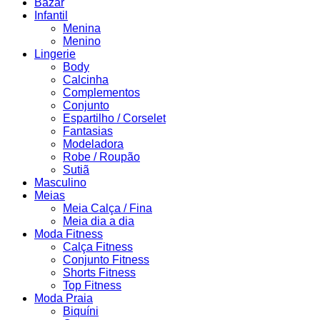
Bazar
Infantil
Menina
Menino
Lingerie
Body
Calcinha
Complementos
Conjunto
Espartilho / Corselet
Fantasias
Modeladora
Robe / Roupão
Sutiã
Masculino
Meias
Meia Calça / Fina
Meia dia a dia
Moda Fitness
Calça Fitness
Conjunto Fitness
Shorts Fitness
Top Fitness
Moda Praia
Biquíni