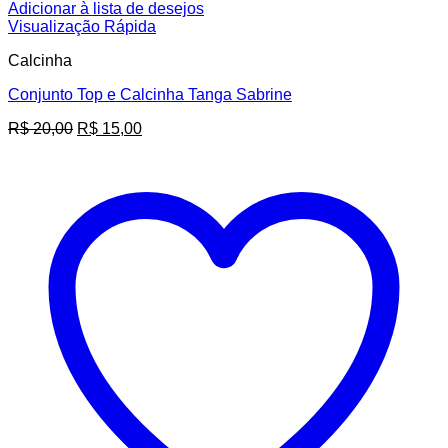
Adicionar à lista de desejos
Visualização Rápida
Calcinha
Conjunto Top e Calcinha Tanga Sabrine
O
O
R$
20,00
R$
15,00
preço
preço
original
atual
era:
é:
R$ 20,00.
R$ 15,00.