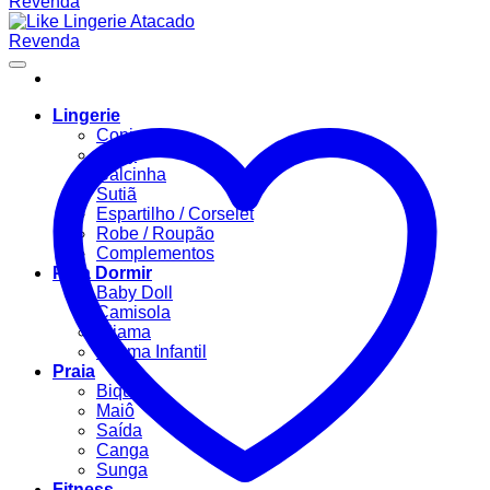
Lingerie
Conjuntos
Body
Calcinha
Sutiã
Espartilho / Corselet
Robe / Roupão
Complementos
Para Dormir
Baby Doll
Camisola
Pijama
Pijama Infantil
Praia
Biquíni
Maiô
Saída
Canga
Sunga
Fitness