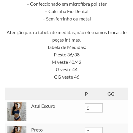
– Confeccionado em microfibra polister
R$ 20,00.
R$ 15,00.
– Calcinha Fio Dental
– Sem ferrinho ou metal
Atenção para a tabela de medidas, não efetuamos trocas de
peças intimas.
Tabela de Medidas:
P este 36/38
M veste 40/42
G veste 44
GG veste 46
P
GG
Azul Escuro
Preto