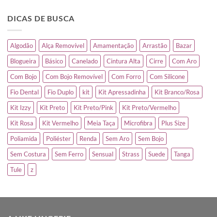
DICAS DE BUSCA
Algodão
Alça Removível
Amamentação
Arrastão
Bazar
Blogueira
Básico
Canelado
Cintura Alta
Cirre
Com Aro
Com Bojo
Com Bojo Removível
Com Forro
Com Silicone
Fio Dental
Fio Duplo
kit
Kit Apressadinha
Kit Branco/Rosa
Kit Izzy
Kit Preto
Kit Preto/Pink
Kit Preto/Vermelho
Kit Rosa
Kit Vermelho
Meia Taça
Microfibra
Plus Size
Poliamida
Poliéster
Renda
Sem Aro
Sem Bojo
Sem Costura
Sem Ferro
Sensual
Strass
Suede
Tanga
Tule
z