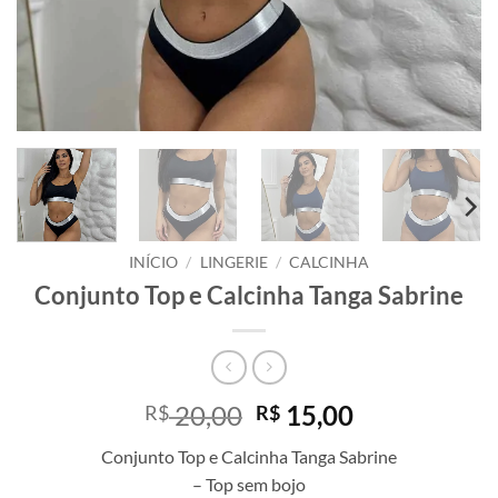
INÍCIO
/
LINGERIE
/
CALCINHA
Conjunto Top e Calcinha Tanga Sabrine
O
O
20,00
15,00
R$
R$
preço
preço
Conjunto Top e Calcinha Tanga Sabrine
original
atual
– Top sem bojo
era:
é: