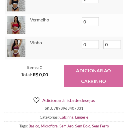
Vermelho
Vinho
Items
:
0
ADICIONAR AO
Total
:
R$ 0,00
CARRINHO
0
Items.
Your
Adicionar à lista de desejos
total
is
SKU:
7898963407331
R$ 0,00
Categorias:
Calcinha
,
Lingerie
Tags:
Básico
,
Microfibra
,
Sem Aro
,
Sem Bojo
,
Sem Ferro