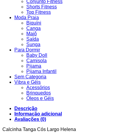
Conjunto Fitness
Shorts Fitness
Top Fitness
Moda Praia
Biquíni
Canga
Maiô
Saída
Sunga
Para Dormir
Baby Doll
Camisola
Pijama
Pijama Infantil
Sem Categoria
Vibra e Géis
Acessórios
Brinquedos
Óleos e Géis
Descrição
Informação adicional
Avaliações (0)
Calcinha Tanga Cós Largo Helena