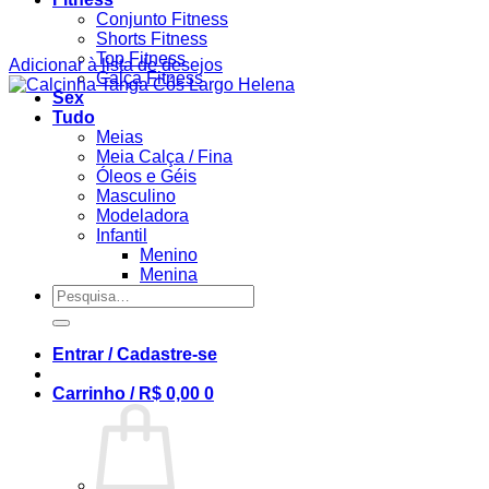
Conjunto Fitness
Shorts Fitness
Top Fitness
Adicionar à lista de desejos
Calça Fitness
Sex
Tudo
Meias
Meia Calça / Fina
Óleos e Géis
Masculino
Modeladora
Infantil
Menino
Menina
Pesquisar
por:
Entrar / Cadastre-se
Carrinho /
R$
0,00
0