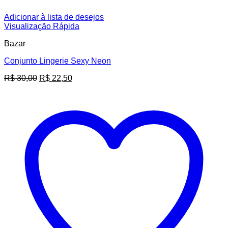
Adicionar à lista de desejos
Visualização Rápida
Bazar
Conjunto Lingerie Sexy Neon
O
O
R$
30,00
R$
22,50
preço
preço
original
atual
era:
é:
R$ 30,00.
R$ 22,50.