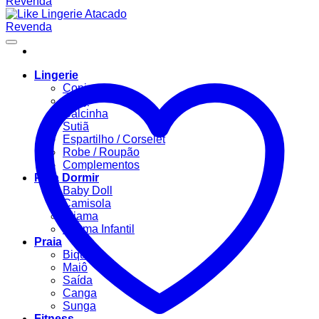
Lingerie
Conjuntos
Body
Calcinha
Sutiã
Espartilho / Corselet
Robe / Roupão
Complementos
Para Dormir
Baby Doll
Camisola
Pijama
Pijama Infantil
Praia
Biquíni
Maiô
Saída
Canga
Sunga
Fitness