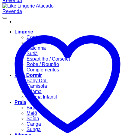
Lingerie
Conjuntos
Body
Calcinha
Sutiã
Espartilho / Corselet
Robe / Roupão
Complementos
Para Dormir
Baby Doll
Camisola
Pijama
Pijama Infantil
Praia
Biquíni
Maiô
Saída
Canga
Sunga
Fitness