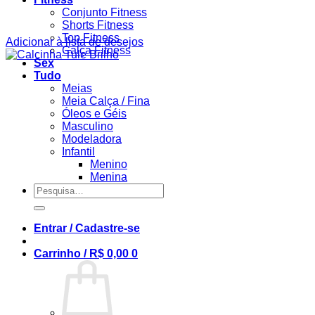
Conjunto Fitness
Shorts Fitness
Top Fitness
Adicionar à lista de desejos
Calça Fitness
Sex
Tudo
Meias
Meia Calça / Fina
Óleos e Géis
Masculino
Modeladora
Infantil
Menino
Menina
Pesquisar
por:
Entrar / Cadastre-se
Carrinho /
R$
0,00
0