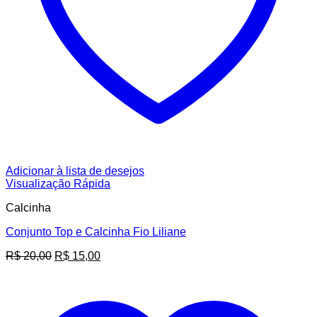
Adicionar à lista de desejos
Visualização Rápida
Calcinha
Conjunto Top e Calcinha Fio Liliane
O
O
R$
20,00
R$
15,00
preço
preço
original
atual
era:
é:
R$ 20,00.
R$ 15,00.