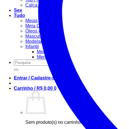
Calça Fitness
Sex
Tudo
Meias
Meia Calça / Fina
Óleos e Géis
Masculino
Modeladora
Infantil
Menino
Menina
Pesquisar
por:
Entrar / Cadastre-se
Carrinho /
R$
0,00
0
Sem produto(s) no carrinho.