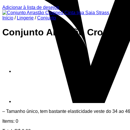
Adicionar à lista de desejos
Início
/
Lingerie
/
Conjunto
Conjunto Arrastão Cropped C
– Tamanho único, tem bastante elasticidade veste do 34 ao 46
Items
:
0