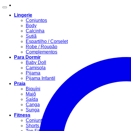
Lingerie
Conjuntos
Body
Calcinha
Sutiã
Espartilho / Corselet
Robe / Roupão
Complementos
Para Dormir
Baby Doll
Camisola
Pijama
Pijama Infantil
Praia
Biquíni
Maiô
Saída
Canga
Sunga
Fitness
Conjunto Fitness
Shorts Fitness
Top Fitness