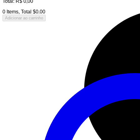
Total
:
R$
0,00
0 Items, Total $0.00
Adicionar ao carrinho