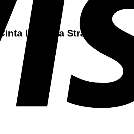
inta liga Saia Strass
.