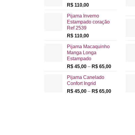
R$
110,00
Pijama Inverno
Estampado coração
Ref 2539
R$
110,00
Pijama Macaquinho
Manga Longa
Estampado
Faixa
R$
45,00
–
R$
65,00
de
Pijama Canelado
preço:
Confort Ingrid
R$ 45,00
Faixa
R$
45,00
–
R$
65,00
através
de
R$ 65,00
preço:
R$ 45,00
através
R$ 65,00