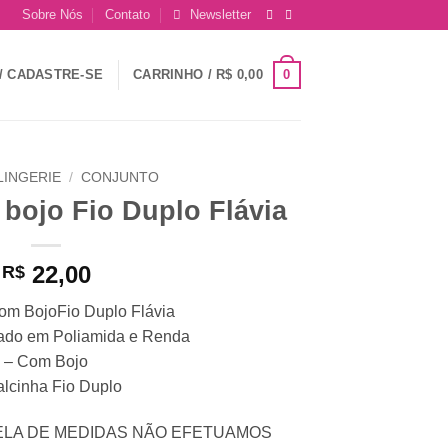
Sobre Nós
Contato
Newsletter
0
/ CADASTRE-SE
CARRINHO /
R$
0,00
LINGERIE
/
CONJUNTO
bojo Fio Duplo Flávia
22,00
R$
om BojoFio Duplo Flávia
ado em Poliamida e Renda
– Com Bojo
alcinha Fio Duplo
ELA DE MEDIDAS NÃO EFETUAMOS