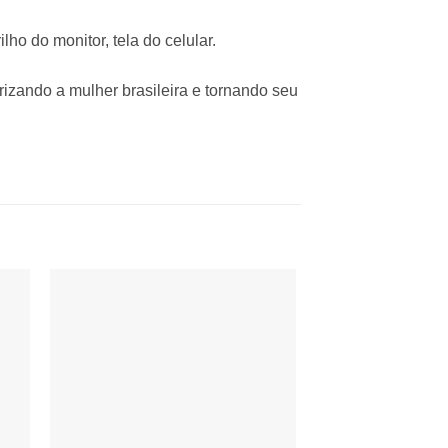
ho do monitor, tela do celular.
rizando a mulher brasileira e tornando seu
nar
Adicionar
 de
à lista de
os
desejos