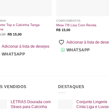
INHA
COMPLEMENTOS
nto Top e Calcinha Tanga
Meia 7/8 Lisa Com Renda
ine
R$
15,00
O
O
,00
R$
15,00
preço
preço
original
atual
Adicionar à lista de des
era:
é:
Adicionar à lista de desejos
R$ 20,00.
R$ 15,00.
WHATSAPP
WHATSAPP
IS VENDIDOS
DESTAQUES
LETRAS Dourada com
Conjunto Lingerie
Strass para Calcinha
Cinta Liga e Luvas