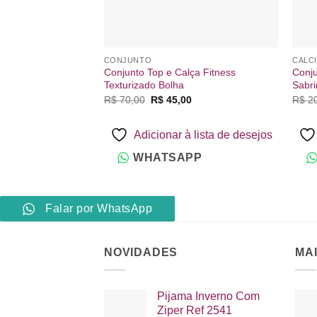
CONJUNTO
CALC
Conjunto Top e Calça Fitness
Conju
Texturizado Bolha
Sabr
O
O
R$
70,00
R$
45,00
R$
20
preço
preço
original
atual
era:
é:
Adicionar à lista de desejos
R$ 70,00.
R$ 45,00.
WHATSAPP
Falar por WhatsApp
NOVIDADES
MA
Pijama Inverno Com
Ziper Ref 2541