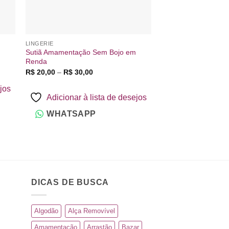
LINGERIE
CALCINHA
Sutiã Amamentação Sem Bojo em
Calcinha Rendada F
Renda
F
R$
8,00
–
R$
12,00
d
Faixa
R$
20,00
–
R$
30,00
p
de
R
preço:
ejos
Adicionar à 
a
R$ 20,00
Adicionar à lista de desejos
R
através
WHATSAP
R$ 30,00
WHATSAPP
DICAS DE BUSCA
Algodão
Alça Removível
Amamentação
Arrastão
Bazar