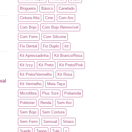
Blogueira
Básico
Canelado
Cintura Alta
Cirre
Com Aro
Com Bojo
Com Bojo Removível
Com Forro
Com Silicone
Fio Dental
Fio Duplo
kit
Kit Apressadinha
Kit Branco/Rosa
Kit Izzy
Kit Preto
Kit Preto/Pink
Kit Preto/Vermelho
Kit Rosa
val
Kit Vermelho
Meia Taça
Microfibra
Plus Size
Poliamida
Poliéster
Renda
Sem Aro
Sem Bojo
Sem Costura
Sem Ferro
Sensual
Strass
Suede
Tanga
Tule
z