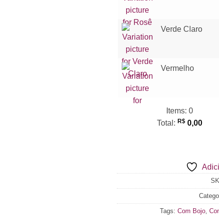
Verde Claro
Vermelho
Items
:
0
R$
Total
:
0,00
0
Items,
Total
Adici
$0.00
S
Catego
Tags:
Com Bojo
,
Com