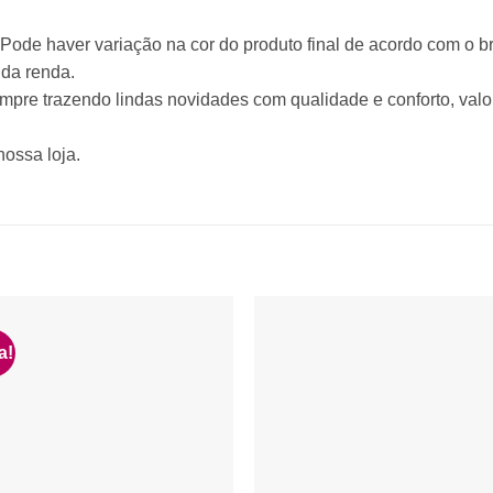
ode haver variação na cor do produto final de acordo com o bril
da renda.
empre trazendo lindas novidades com qualidade e conforto, valo
nossa loja.
a!
Adicionar
Adicio
à lista de
à lista
desejos
desej