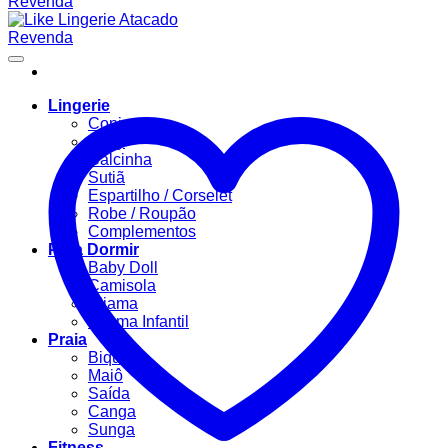
Lingerie
Conjuntos
Body
Calcinha
Sutiã
Espartilho / Corselet
Robe / Roupão
Complementos
Para Dormir
Baby Doll
Camisola
Pijama
Pijama Infantil
Praia
Biquíni
Maiô
Saída
Canga
Sunga
Fitness