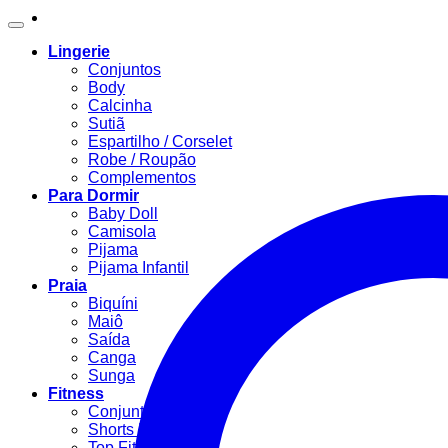
Lingerie
Conjuntos
Body
Calcinha
Sutiã
Espartilho / Corselet
Robe / Roupão
Complementos
Para Dormir
Baby Doll
Camisola
Pijama
Pijama Infantil
Praia
Biquíni
Maiô
Saída
Canga
Sunga
Fitness
Conjunto Fitness
Shorts Fitness
Top Fitness