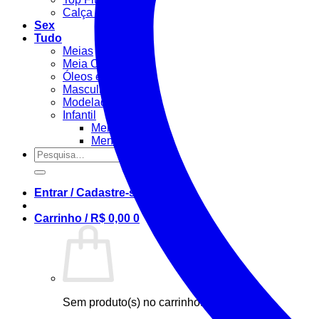
Calça Fitness
Sex
Tudo
Meias
Meia Calça / Fina
Óleos e Géis
Masculino
Modeladora
Infantil
Menino
Menina
Pesquisar
por:
Entrar / Cadastre-se
Carrinho /
R$
0,00
0
Sem produto(s) no carrinho.