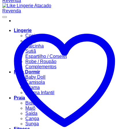
Lingerie
Conjuntos
Body
Calcinha
Sutiã
Espartilho / Corselet
Robe / Roupão
Complementos
Para Dormir
Baby Doll
Camisola
Pijama
Pijama Infantil
Praia
Biquíni
Maiô
Saída
Canga
Sunga
Fitness