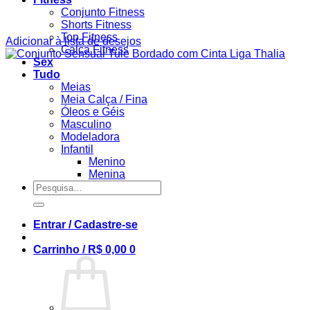
Conjunto Fitness
Shorts Fitness
Top Fitness
Adicionar à lista de desejos
Calça Fitness
Sex
Tudo
Meias
Meia Calça / Fina
Óleos e Géis
Masculino
Modeladora
Infantil
Menino
Menina
Pesquisar
por:
Entrar / Cadastre-se
Carrinho /
R$
0,00
0