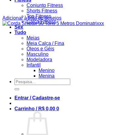
Conjunto Fitness
Shorts Fitness
Top Fitness
Adicionar à lista de desejos
Calça Fitness
Sex
Tudo
Meias
Meia Calça / Fina
Óleos e Géis
Masculino
Modeladora
Infantil
Menino
Menina
Pesquisar
por:
Entrar / Cadastre-se
Carrinho /
R$
0,00
0