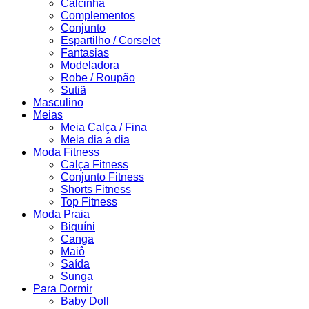
Calcinha
Complementos
Conjunto
Espartilho / Corselet
Fantasias
Modeladora
Robe / Roupão
Sutiã
Masculino
Meias
Meia Calça / Fina
Meia dia a dia
Moda Fitness
Calça Fitness
Conjunto Fitness
Shorts Fitness
Top Fitness
Moda Praia
Biquíni
Canga
Maiô
Saída
Sunga
Para Dormir
Baby Doll