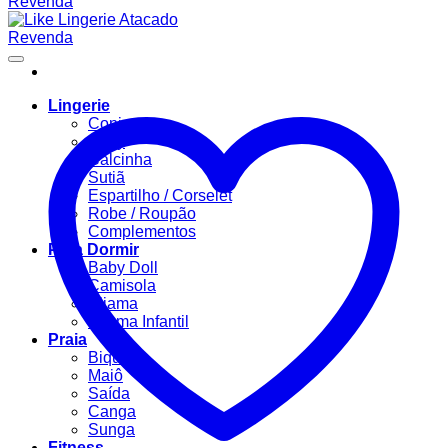
Lingerie
Conjuntos
Body
Calcinha
Sutiã
Espartilho / Corselet
Robe / Roupão
Complementos
Para Dormir
Baby Doll
Camisola
Pijama
Pijama Infantil
Praia
Biquíni
Maiô
Saída
Canga
Sunga
Fitness