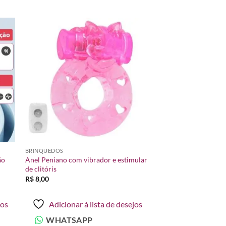
nar
Adicionar
 de
à lista de
os
desejos
BRINQUEDOS
ão
Anel Peniano com vibrador e estimular
de clitóris
R$
8,00
jos
Adicionar à lista de desejos
WHATSAPP