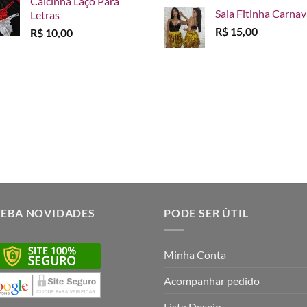
Calcinha Laço Para
Saia Fitinha Carnav
Letras
R$
15,00
R$
10,00
CEBA NOVIDADES
PODE SER ÚTIL
Minha Conta
Acompanhar pedido
Lista Desejo