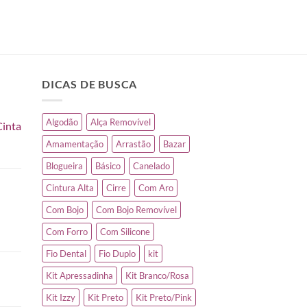
DICAS DE BUSCA
Algodão
Alça Removível
Cinta
Amamentação
Arrastão
Bazar
Blogueira
Básico
Canelado
Cintura Alta
Cirre
Com Aro
Com Bojo
Com Bojo Removível
Com Forro
Com Silicone
Fio Dental
Fio Duplo
kit
Kit Apressadinha
Kit Branco/Rosa
Kit Izzy
Kit Preto
Kit Preto/Pink