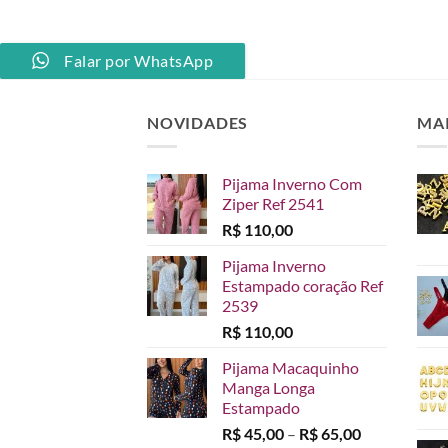
Falar por WhatsApp
NOVIDADES
MA
Pijama Inverno Com
Ziper Ref 2541
R$
110,00
Pijama Inverno
Estampado coração Ref
2539
R$
110,00
Pijama Macaquinho
Manga Longa
Estampado
Faixa
R$
45,00
–
R$
65,00