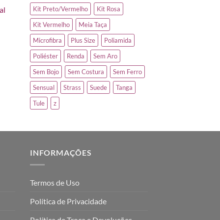
al
Kit Preto/Vermelho
Kit Rosa
Kit Vermelho
Meia Taça
Microfibra
Plus Size
Poliamida
Poliéster
Renda
Sem Aro
Sem Bojo
Sem Costura
Sem Ferro
Sensual
Strass
Suede
Tanga
Tule
z
INFORMAÇÕES
Termos de Uso
Política de Privacidade
Política de Troca e Devoluções