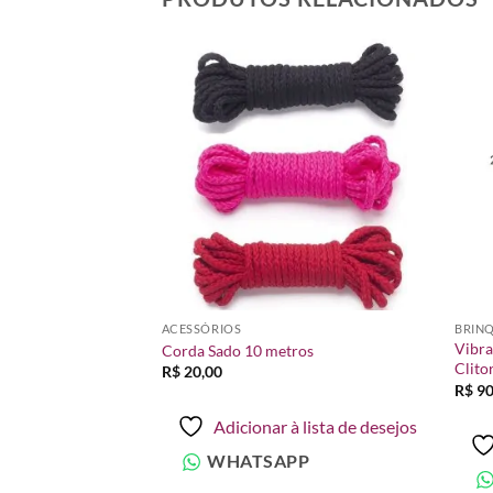
Adicionar
Adicionar
à lista de
à lista de
desejos
desejos
ACESSÓRIOS
BRIN
Vibra
Aromática 110 ML
Corda Sado 10 metros
Clito
R$
20,00
R$
90
à lista de desejos
Adicionar à lista de desejos
PP
WHATSAPP