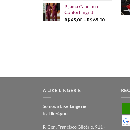
de
Pijama Canelado
preço:
Confort Ingrid
R$ 45,00
Faixa
R$
45,00
–
R$
65,00
através
de
R$ 65,00
preço:
R$ 45,00
através
R$ 65,00
A LIKE LINGERIE
RE
Somos a
Like Lingerie
by
Like4you
R. Gen. Francisco Glicério, 911 -