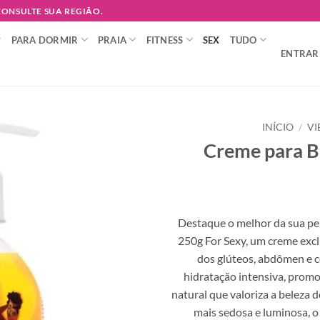
 CONSULTE SUA REGIÃO.
PARA DORMIR
PRAIA
FITNESS
SEX
TUDO
ENTRAR 
INÍCIO
/
VI
Creme para 
Adicionar
à lista de
desejos
Destaque o melhor da sua p
250g For Sexy, um creme excl
dos glúteos, abdômen e c
hidratação intensiva, prom
natural que valoriza a beleza 
mais sedosa e luminosa, o