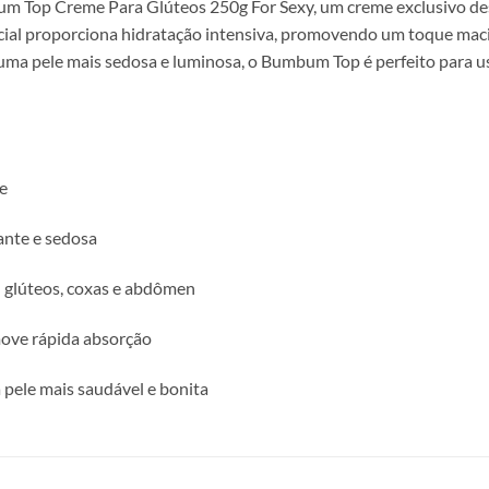
m Top Creme Para Glúteos 250g For Sexy, um creme exclusivo des
cial proporciona hidratação intensiva, promovendo um toque macio,
uma pele mais sedosa e luminosa, o Bumbum Top é perfeito para us
e
iante e sedosa
: glúteos, coxas e abdômen
omove rápida absorção
 pele mais saudável e bonita