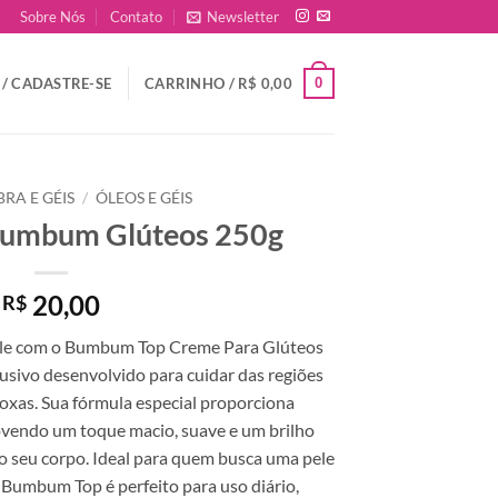
Sobre Nós
Contato
Newsletter
0
/ CADASTRE-SE
CARRINHO /
R$
0,00
BRA E GÉIS
/
ÓLEOS E GÉIS
Bumbum Glúteos 250g
20,00
R$
ele com o Bumbum Top Creme Para Glúteos
usivo desenvolvido para cuidar das regiões
oxas. Sua fórmula especial proporciona
ovendo um toque macio, suave e um brilho
do seu corpo. Ideal para quem busca uma pele
 Bumbum Top é perfeito para uso diário,