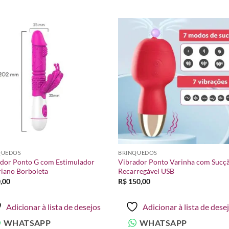
Adicionar
Adicio
à lista de
à lista
desejos
desej
QUEDOS
BRINQUEDOS
dor Ponto G com Estimulador
Vibrador Ponto Varinha com Sucç
riano Borboleta
Recarregável USB
,00
R$
150,00
Adicionar à lista de desejos
Adicionar à lista de dese
WHATSAPP
WHATSAPP