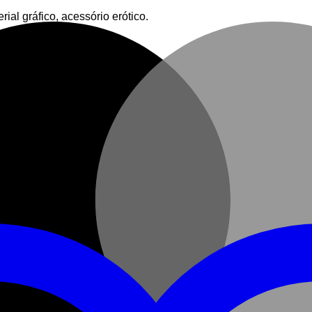
al gráfico, acessório erótico.
seu parceiro(a).
R” ou “SUBMISSO”!