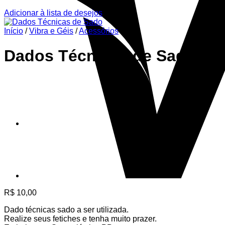
Adicionar à lista de desejos
Início
/
Vibra e Géis
/
Acessórios
Dados Técnicas de Sado
R$
10,00
Dado técnicas sado a ser utilizada.
Realize seus fetiches e tenha muito prazer.