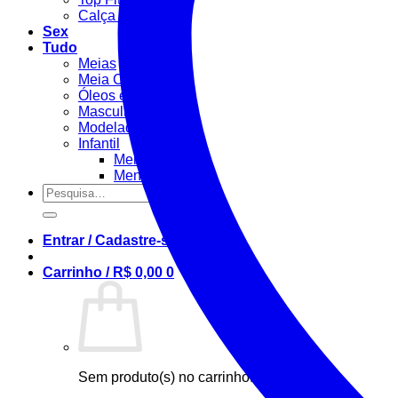
Calça Fitness
Sex
Tudo
Meias
Meia Calça / Fina
Óleos e Géis
Masculino
Modeladora
Infantil
Menino
Menina
Pesquisar
por:
Entrar / Cadastre-se
Carrinho /
R$
0,00
0
Sem produto(s) no carrinho.