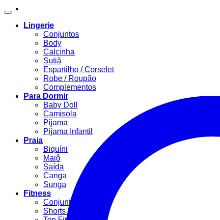
Lingerie
Conjuntos
Body
Calcinha
Sutiã
Espartilho / Corselet
Robe / Roupão
Complementos
Para Dormir
Baby Doll
Camisola
Pijama
Pijama Infantil
Praia
Biquíni
Maiô
Saída
Canga
Sunga
Fitness
Conjunto Fitness
Shorts Fitness
Top Fitness