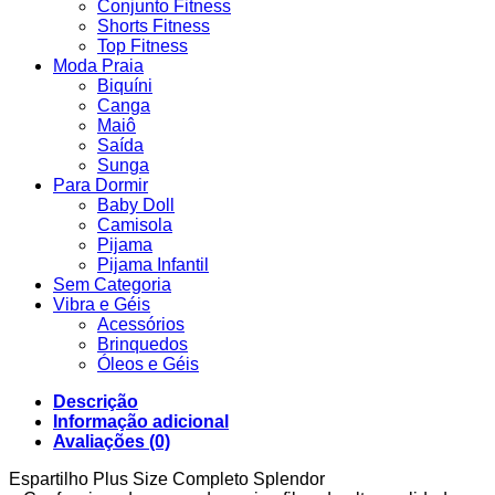
Conjunto Fitness
Shorts Fitness
Top Fitness
Moda Praia
Biquíni
Canga
Maiô
Saída
Sunga
Para Dormir
Baby Doll
Camisola
Pijama
Pijama Infantil
Sem Categoria
Vibra e Géis
Acessórios
Brinquedos
Óleos e Géis
Descrição
Informação adicional
Avaliações (0)
Espartilho Plus Size Completo Splendor