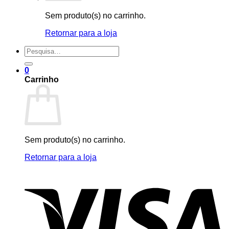
Sem produto(s) no carrinho.
Retornar para a loja
Pesquisar
por:
0
Carrinho
Sem produto(s) no carrinho.
Retornar para a loja
V