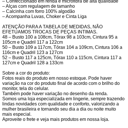
– Confeccionado em renda e microfibra de alta qualidade
– Alças com regulagem de tamanho
– Calcinha com forro 100% algodão
– Acompanha Luvas, Choker e Cinta Liga
ATENÇÃO PARA A TABELA DE MEDIDAS, NÃO
EFETUAMOS TROCAS DE PEÇAS INTIMAS.
48 – Busto 100 a 108cm, Tórax 98 a 103cm, Cintura 95 a
105cm e Quadril 117 a 122cm
50 – Busto 109 a 117cm, Tórax 104 a 109cm, Cintura 106 a
116cm e Quadril 123 a 127cm
52 – Busto 117 a 125cm, Tórax 110 a 115cm, Cintura 117 a
127cm e Quadril 128 a 133cm
Sobre a cor do produto:
Fotos reais do produto em nosso estoque. Pode haver
variação na cor do produto final de acordo com o brilho do
monitor, tela do celular.
Também pode haver variação no desenho da renda.
Somos uma loja especializada em lingerie, sempre trazendo
lindas novidades com qualidade e conforto, valorizando a
mulher brasileira e tornando seu dia a dia ou noite muito
mais especial.
Aproveite o frete e veja mais produtos em nossa loja.