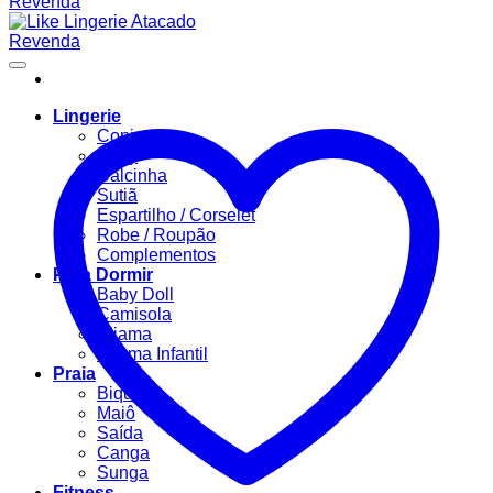
Lingerie
Conjuntos
Body
Calcinha
Sutiã
Espartilho / Corselet
Robe / Roupão
Complementos
Para Dormir
Baby Doll
Camisola
Pijama
Pijama Infantil
Praia
Biquíni
Maiô
Saída
Canga
Sunga
Fitness