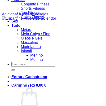
Conjunto Fitness
Shorts Fitness
Top Fitness
Adicionar à lista de desejos
Calça Fitness
Sex
Tudo
Meias
Meia Calça / Fina
Óleos e Géis
Masculino
Modeladora
Infantil
Menino
Menina
Pesquisar
por:
Entrar / Cadastre-se
Carrinho /
R$
0,00
0