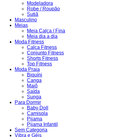
Modeladora
Robe / Roupão
Sutiã
Masculino
Meias
Meia Calça / Fina
Meia dia a dia
Moda Fitness
Calça Fitness
Conjunto Fitness
Shorts Fitness
Top Fitness
Moda Praia
Biquíni
Canga
Maiô
Saída
Sunga
Para Dormir
Baby Doll
Camisola
Pijama
Pijama Infantil
Sem Categoria
Vibra e Géis