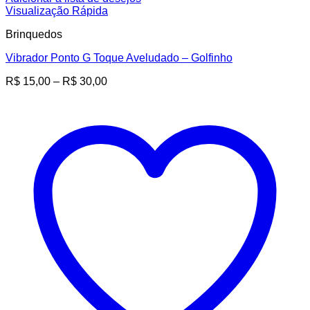
Visualização Rápida
Brinquedos
Vibrador Ponto G Toque Aveludado – Golfinho
Faixa
R$
15,00
–
R$
30,00
de
preço:
R$ 15,00
através
R$ 30,00