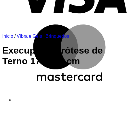
M
Início
/
Vibra e Géis
/
Brinquedos
Execupinto Prótese de
Terno 17 x 5,8 cm