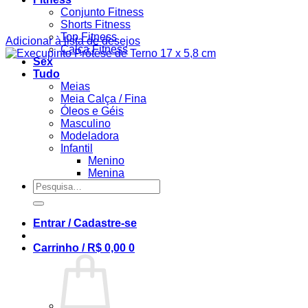
Conjunto Fitness
Shorts Fitness
Top Fitness
Adicionar à lista de desejos
Calça Fitness
Sex
Tudo
Meias
Meia Calça / Fina
Óleos e Géis
Masculino
Modeladora
Infantil
Menino
Menina
Pesquisar
por:
Entrar / Cadastre-se
Carrinho /
R$
0,00
0