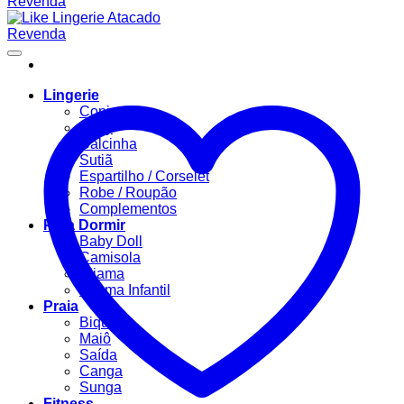
Lingerie
Conjuntos
Body
Calcinha
Sutiã
Espartilho / Corselet
Robe / Roupão
Complementos
Para Dormir
Baby Doll
Camisola
Pijama
Pijama Infantil
Praia
Biquíni
Maiô
Saída
Canga
Sunga
Fitness