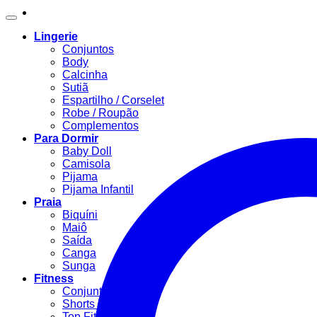
Lingerie
Conjuntos
Body
Calcinha
Sutiã
Espartilho / Corselet
Robe / Roupão
Complementos
Para Dormir
Baby Doll
Camisola
Pijama
Pijama Infantil
Praia
Biquíni
Maiô
Saída
Canga
Sunga
Fitness
Conjunto Fitness
Shorts Fitness
Top Fitness