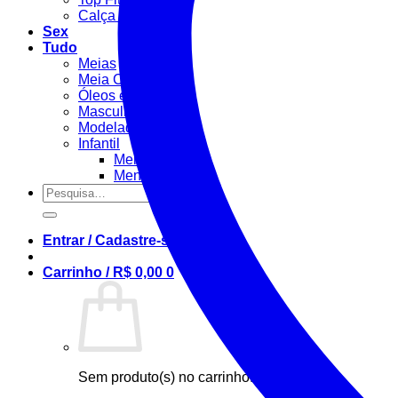
Calça Fitness
Sex
Tudo
Meias
Meia Calça / Fina
Óleos e Géis
Masculino
Modeladora
Infantil
Menino
Menina
Pesquisar
por:
Entrar / Cadastre-se
Carrinho /
R$
0,00
0
Sem produto(s) no carrinho.