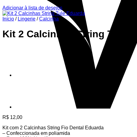
Adicionar à lista de desejos
Início
/
Lingerie
/
Calcinha
Kit 2 Calcinhas String Tule 
R$
12,00
Kit com 2 Calcinhas String Fio Dental Eduarda
– Confeccionada em poliamida