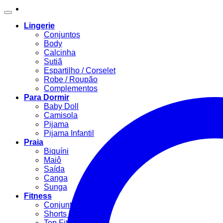
Lingerie
Conjuntos
Body
Calcinha
Sutiã
Espartilho / Corselet
Robe / Roupão
Complementos
Para Dormir
Baby Doll
Camisola
Pijama
Pijama Infantil
Praia
Biquíni
Maiô
Saída
Canga
Sunga
Fitness
Conjunto Fitness
Shorts Fitness
Top Fitness