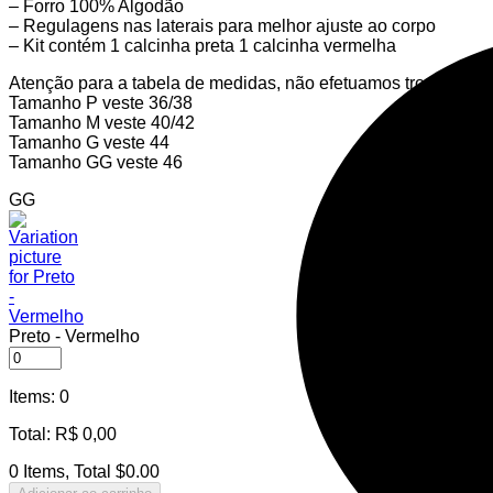
– Forro 100% Algodão
– Regulagens nas laterais para melhor ajuste ao corpo
– Kit contém 1 calcinha preta 1 calcinha vermelha
Atenção para a tabela de medidas, não efetuamos trocas de p
Tamanho P veste 36/38
Tamanho M veste 40/42
Tamanho G veste 44
Tamanho GG veste 46
GG
Preto ‑ Vermelho
Items
:
0
Total
:
R$
0,00
0 Items, Total $0.00