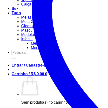
Calça Fitness
Sex
Tudo
Meias
Meia Calça / Fina
Óleos e Géis
Masculino
Modeladora
Infantil
Menino
Menina
Pesquisar
por:
Entrar / Cadastre-se
Carrinho /
R$
0,00
0
Sem produto(s) no carrinho.