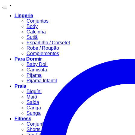
Lingerie
Conjuntos
Body
Calcinha
Sutiã
Espartilho / Corselet
Robe / Roupão
Complementos
Para Dormir
Baby Doll
Camisola
Pijama
Pijama Infantil
Praia
Biquíni
Maiô
Saída
Canga
Sunga
Fitness
Conjunto Fitness
Shorts Fitness
Top Fitness