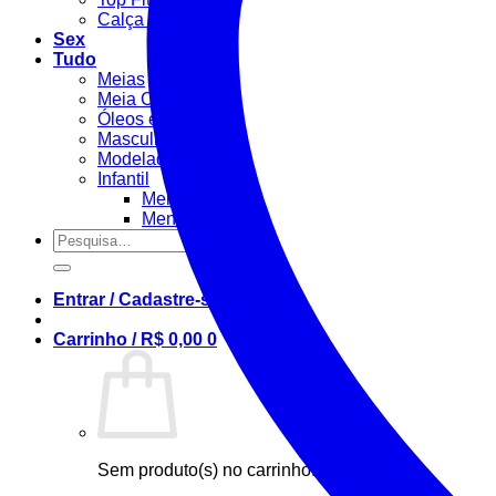
Calça Fitness
Sex
Tudo
Meias
Meia Calça / Fina
Óleos e Géis
Masculino
Modeladora
Infantil
Menino
Menina
Pesquisar
por:
Entrar / Cadastre-se
Carrinho /
R$
0,00
0
Sem produto(s) no carrinho.