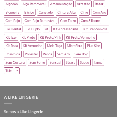
Algodão
Alça Removível
Amamentação
Arrastão
Bazar
Blogueira
Básico
Canelado
Cintura Alta
Cirre
Com Aro
Com Bojo
Com Bojo Removível
Com Forro
Com Silicone
Fio Dental
Fio Duplo
kit
Kit Apressadinha
Kit Branco/Rosa
Kit Izzy
Kit Preto
Kit Preto/Pink
Kit Preto/Vermelho
Kit Rosa
Kit Vermelho
Meia Taça
Microfibra
Plus Size
Poliamida
Poliéster
Renda
Sem Aro
Sem Bojo
Sem Costura
Sem Ferro
Sensual
Strass
Suede
Tanga
Tule
z
A LIKE LINGERIE
Somos a
Like Lingerie