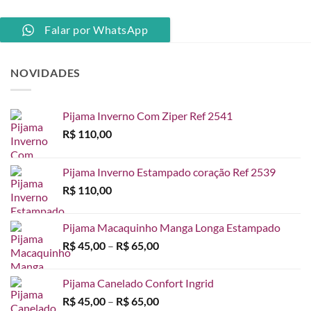
Falar por WhatsApp
NOVIDADES
Pijama Inverno Com Ziper Ref 2541
R$
110,00
Pijama Inverno Estampado coração Ref 2539
R$
110,00
Pijama Macaquinho Manga Longa Estampado
Faixa
R$
45,00
–
R$
65,00
de
preço:
Pijama Canelado Confort Ingrid
R$ 45,00
Faixa
R$
45,00
–
R$
65,00
através