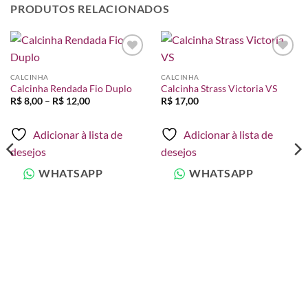
PRODUTOS RELACIONADOS
Adicionar
Adicionar
à lista de
à lista de
CALCINHA
CALCINHA
desejos
desejos
Calcinha Rendada Fio Duplo
Calcinha Strass Victoria VS
Faixa
R$
8,00
–
R$
12,00
R$
17,00
de
preço:
R$ 8,00
Adicionar à lista de
Adicionar à lista de
através
R$ 12,00
desejos
desejos
WHATSAPP
WHATSAPP