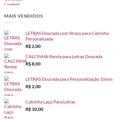
de
R$ 65,00
preço:
R$ 45,00
MAIS VENDIDOS
através
R$ 65,00
LETRAS Dourada com Strass para Calcinha
Personalizada
R$
2,00
CALCINHA Renda para Letras Dourada
R$
8,00
LETRAS Dourada para Personalização 10mm
R$
2,00
Calcinha Laço Para Letras
R$
10,00