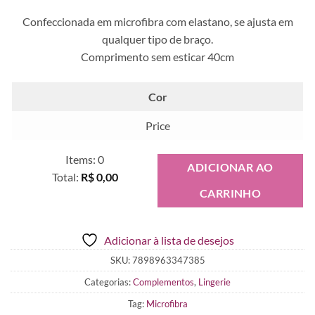
Confeccionada em microfibra com elastano, se ajusta em
qualquer tipo de braço.
Comprimento sem esticar 40cm
Cor
Price
Items
:
0
ADICIONAR AO
Total
:
R$ 0,00
CARRINHO
0
Items.
Your
Adicionar à lista de desejos
total
is
SKU:
7898963347385
R$ 0,00
Categorias:
Complementos
,
Lingerie
Tag:
Microfibra