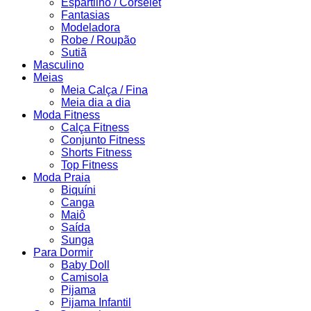
Espartilho / Corselet
Fantasias
Modeladora
Robe / Roupão
Sutiã
Masculino
Meias
Meia Calça / Fina
Meia dia a dia
Moda Fitness
Calça Fitness
Conjunto Fitness
Shorts Fitness
Top Fitness
Moda Praia
Biquíni
Canga
Maiô
Saída
Sunga
Para Dormir
Baby Doll
Camisola
Pijama
Pijama Infantil