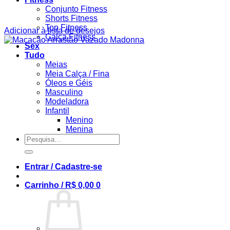
Conjunto Fitness
Shorts Fitness
Top Fitness
Adicionar à lista de desejos
Calça Fitness
Sex
Tudo
Meias
Meia Calça / Fina
Óleos e Géis
Masculino
Modeladora
Infantil
Menino
Menina
Pesquisar
por:
Entrar / Cadastre-se
Carrinho /
R$
0,00
0