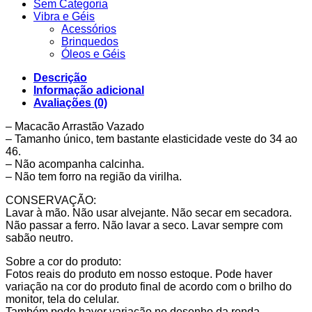
Sem Categoria
Vibra e Géis
Acessórios
Brinquedos
Óleos e Géis
Descrição
Informação adicional
Avaliações (0)
– Macacão Arrastão Vazado
– Tamanho único, tem bastante elasticidade veste do 34 ao
46.
– Não acompanha calcinha.
– Não tem forro na região da virilha.
CONSERVAÇÃO:
Lavar à mão. Não usar alvejante. Não secar em secadora.
Não passar a ferro. Não lavar a seco. Lavar sempre com
sabão neutro.
Sobre a cor do produto:
Fotos reais do produto em nosso estoque. Pode haver
variação na cor do produto final de acordo com o brilho do
monitor, tela do celular.
Também pode haver variação no desenho da renda.