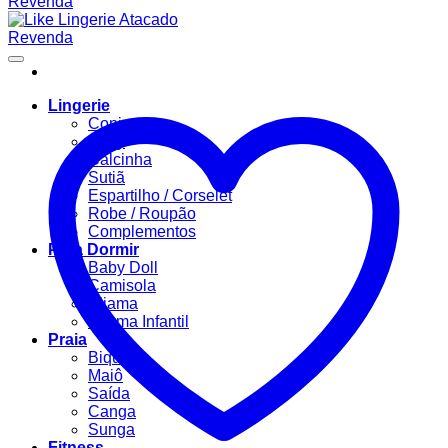
Lingerie
Conjuntos
Body
Calcinha
Sutiã
Espartilho / Corselet
Robe / Roupão
Complementos
Para Dormir
Baby Doll
Camisola
Pijama
Pijama Infantil
Praia
Biquíni
Maiô
Saída
Canga
Sunga
Fitness