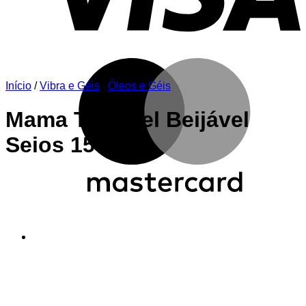
M
Início
/
Vibra e Géis
/
Óleos e Géis
Mama Teta Gel Beijável
Seios 15G