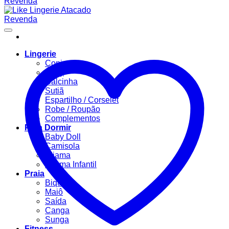
Lingerie
Conjuntos
Body
Calcinha
Sutiã
Espartilho / Corselet
Robe / Roupão
Complementos
Para Dormir
Baby Doll
Camisola
Pijama
Pijama Infantil
Praia
Biquíni
Maiô
Saída
Canga
Sunga
Fitness