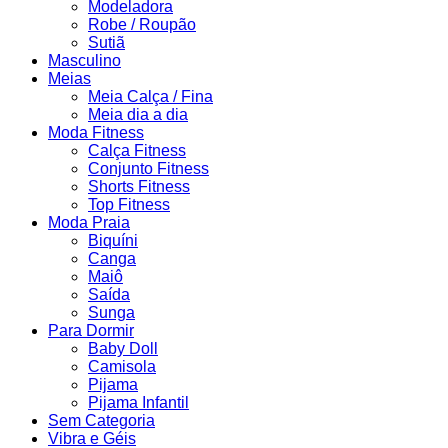
Modeladora
Robe / Roupão
Sutiã
Masculino
Meias
Meia Calça / Fina
Meia dia a dia
Moda Fitness
Calça Fitness
Conjunto Fitness
Shorts Fitness
Top Fitness
Moda Praia
Biquíni
Canga
Maiô
Saída
Sunga
Para Dormir
Baby Doll
Camisola
Pijama
Pijama Infantil
Sem Categoria
Vibra e Géis