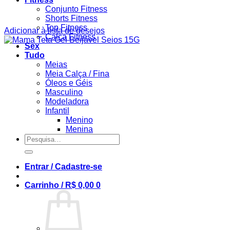
Conjunto Fitness
Shorts Fitness
Top Fitness
Adicionar à lista de desejos
Calça Fitness
Sex
Tudo
Meias
Meia Calça / Fina
Óleos e Géis
Masculino
Modeladora
Infantil
Menino
Menina
Pesquisar
por:
Entrar / Cadastre-se
Carrinho /
R$
0,00
0