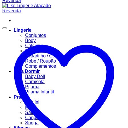
Lingerie
Conjuntos
Body
Calcinha
Sutiã
Espartilho / Corselet
Robe / Roupão
Complementos
Para Dormir
Baby Doll
Camisola
Pijama
Pijama Infantil
Praia
Biquíni
Maiô
Saída
Canga
Sunga
Fitness