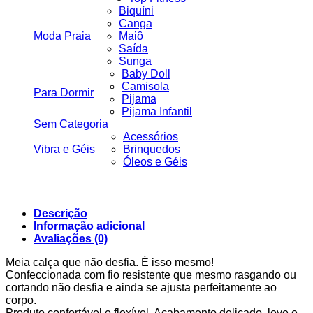
Biquíni
Canga
Moda Praia
Maiô
Saída
Sunga
Baby Doll
Camisola
Para Dormir
Pijama
Pijama Infantil
Sem Categoria
Acessórios
Vibra e Géis
Brinquedos
Óleos e Géis
Descrição
Informação adicional
Avaliações (0)
Meia calça que não desfia. É isso mesmo!
Confeccionada com fio resistente que mesmo rasgando ou
cortando não desfia e ainda se ajusta perfeitamente ao
corpo.
Produto confortável e flexível. Acabamento delicado, leve e