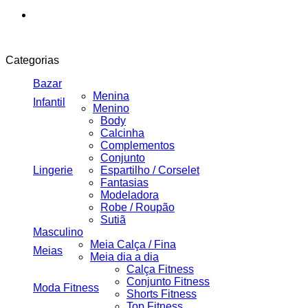
Categorias
Bazar
Menina
Infantil
Menino
Body
Calcinha
Complementos
Conjunto
Lingerie
Espartilho / Corselet
Fantasias
Modeladora
Robe / Roupão
Sutiã
Masculino
Meia Calça / Fina
Meias
Meia dia a dia
Calça Fitness
Conjunto Fitness
Moda Fitness
Shorts Fitness
Top Fitness