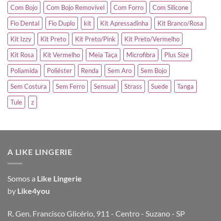
Com Bojo
Com Bojo Removível
Com Forro
Com Silicone
Fio Dental
Fio Duplo
kit
Kit Apressadinha
Kit Branco/Rosa
Kit Izzy
Kit Preto
Kit Preto/Pink
Kit Preto/Vermelho
Kit Rosa
Kit Vermelho
Meia Taça
Microfibra
Plus Size
Poliamida
Poliéster
Renda
Sem Aro
Sem Bojo
Sem Costura
Sem Ferro
Sensual
Strass
Suede
Tanga
Tule
z
A LIKE LINGERIE
Somos a
Like Lingerie
by
Like4you
R. Gen. Francisco Glicério, 911 - Centro - Suzano - SP