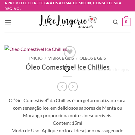
Skip
APROVEITE O FRETE GRÁTIS ACIMA DE 500,00, CONSULTE SUA
REGIÃO.
to
content
0
INÍCIO
/
VIBRA E GÉIS
/
ÓLEOS E GÉIS
Óleo Comestível Ice Chillies
Adicionar à lista de desejos
O “Gel Comestivel” da Chillies é um gel aromatizante oral
com sensação Ice, em deliciosos sabores de Menta ou
Morango proporciona noites inesqueciveis.
Contem: 15ml
Modo de Uso: Aplique no local desejado massagenado