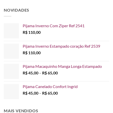
NOVIDADES
Pijama Inverno Com Ziper Ref 2541
R$
110,00
Pijama Inverno Estampado coração Ref 2539
R$
110,00
Pijama Macaquinho Manga Longa Estampado
Faixa
R$
45,00
–
R$
65,00
de
preço:
Pijama Canelado Confort Ingrid
R$ 45,00
Faixa
R$
45,00
–
R$
65,00
através
de
R$ 65,00
preço:
R$ 45,00
MAIS VENDIDOS