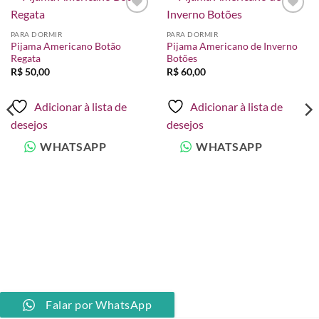
Adicionar
Adicionar
à lista de
à lista de
PARA DORMIR
PARA DORMIR
desejos
desejos
Pijama Americano Botão
Pijama Americano de Inverno
Regata
Botões
R$
50,00
R$
60,00
Adicionar à lista de
Adicionar à lista de
desejos
desejos
WHATSAPP
WHATSAPP
Falar por WhatsApp