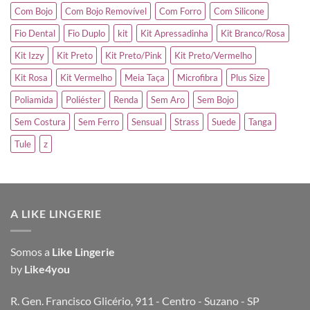
Com Bojo
Com Bojo Removível
Com Forro
Com Silicone
Fio Dental
Fio Duplo
kit
Kit Apressadinha
Kit Branco/Rosa
Kit Izzy
Kit Preto
Kit Preto/Pink
Kit Preto/Vermelho
Kit Rosa
Kit Vermelho
Meia Taça
Microfibra
Plus Size
Poliamida
Poliéster
Renda
Sem Aro
Sem Bojo
Sem Costura
Sem Ferro
Sensual
Strass
Suede
Tanga
Tule
z
A LIKE LINGERIE
Somos a
Like Lingerie
by
Like4you
R. Gen. Francisco Glicério, 911 - Centro - Suzano - SP