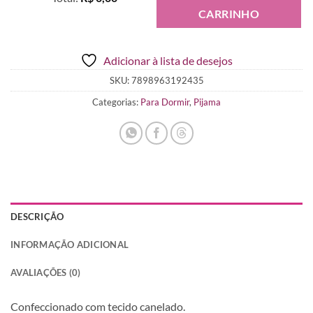
CARRINHO
0
Items.
Your
Adicionar à lista de desejos
total
is
SKU:
7898963192435
R$ 0,00
Categorias:
Para Dormir
,
Pijama
DESCRIÇÃO
INFORMAÇÃO ADICIONAL
AVALIAÇÕES (0)
Confeccionado com tecido canelado.