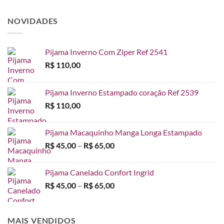
NOVIDADES
Pijama Inverno Com Ziper Ref 2541
R$
110,00
Pijama Inverno Estampado coração Ref 2539
R$
110,00
Pijama Macaquinho Manga Longa Estampado
Faixa
R$
45,00
–
R$
65,00
de
preço:
Pijama Canelado Confort Ingrid
R$ 45,00
Faixa
R$
45,00
–
R$
65,00
através
de
R$ 65,00
preço:
R$ 45,00
MAIS VENDIDOS