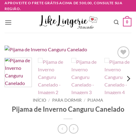
Skip
APROVEITE O FRETE GRÁTIS ACIMA DE 500,00, CONSULTE SUA
REGIÃO.
to
content
0
Adicionar
à lista de
desejos
INÍCIO
/
PARA DORMIR
/
PIJAMA
Pijama de Inverno Canguru Canelado