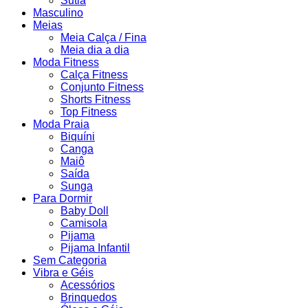
Sutiã
Masculino
Meias
Meia Calça / Fina
Meia dia a dia
Moda Fitness
Calça Fitness
Conjunto Fitness
Shorts Fitness
Top Fitness
Moda Praia
Biquíni
Canga
Maiô
Saída
Sunga
Para Dormir
Baby Doll
Camisola
Pijama
Pijama Infantil
Sem Categoria
Vibra e Géis
Acessórios
Brinquedos