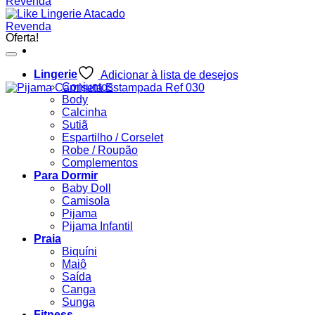
Oferta!
Lingerie
Adicionar à lista de desejos
Conjuntos
Body
Calcinha
Sutiã
Espartilho / Corselet
Robe / Roupão
Complementos
Para Dormir
Baby Doll
Camisola
Pijama
Pijama Infantil
Praia
Biquíni
Maiô
Saída
Canga
Sunga
Fitness