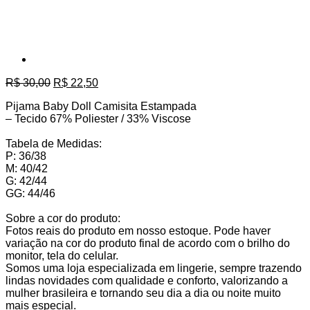
O
O
R$
30,00
R$
22,50
preço
preço
Pijama Baby Doll Camisita Estampada
original
atual
– Tecido 67% Poliester / 33% Viscose
era:
é:
R$ 30,00.
R$ 22,50.
Tabela de Medidas:
P: 36/38
M: 40/42
G: 42/44
GG: 44/46
Sobre a cor do produto:
Fotos reais do produto em nosso estoque. Pode haver
variação na cor do produto final de acordo com o brilho do
monitor, tela do celular.
Somos uma loja especializada em lingerie, sempre trazendo
lindas novidades com qualidade e conforto, valorizando a
mulher brasileira e tornando seu dia a dia ou noite muito
mais especial.