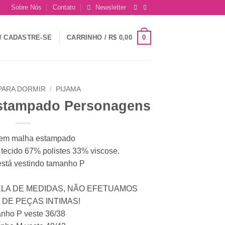
Sobre Nós
Contato
Newsletter
0
/ CADASTRE-SE
CARRINHO /
R$
0,00
PARA DORMIR
/
PIJAMA
Estampado Personagens
 em malha estampado
tecido 67% polistes 33% viscose.
está vestindo tamanho P
ELA DE MEDIDAS, NÃO EFETUAMOS
DE PEÇAS INTIMAS!
nho P veste 36/38