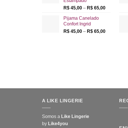
Estampado
Faixa
R$
45,00
–
R$
65,00
de
Pijama Canelado
preço:
Confort Ingrid
R$ 45,00
Faixa
R$
45,00
–
R$
65,00
através
de
R$ 65,00
preço:
R$ 45,00
através
R$ 65,00
A LIKE LINGERIE
RE
Somos a
Like Lingerie
by
Like4you