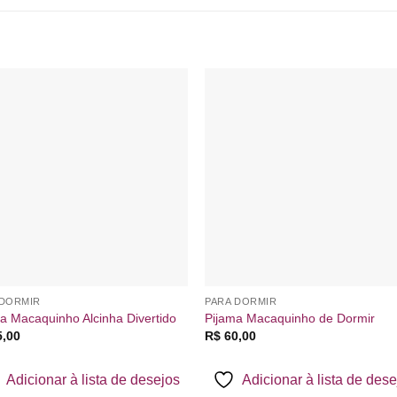
Adicionar
Adicio
à lista de
à lista
desejos
desej
 DORMIR
PARA DORMIR
a Macaquinho Alcinha Divertido
Pijama Macaquinho de Dormir
,00
R$
60,00
Adicionar à lista de desejos
Adicionar à lista de des