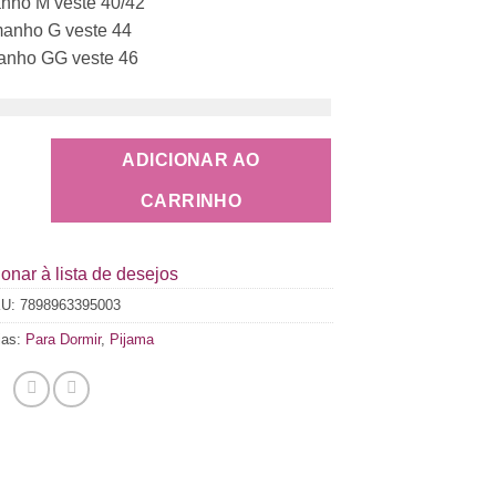
nho M veste 40/42
anho G veste 44
anho GG veste 46
ADICIONAR AO
CARRINHO
onar à lista de desejos
KU:
7898963395003
ias:
Para Dormir
,
Pijama