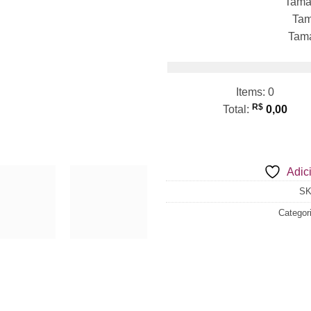
Tama
Tam
Tam
Items
:
0
R$
Total
:
0,00
0
Items,
Total
Adici
$0.00
S
Categor