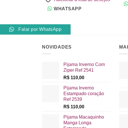
R$ 25,00.
R$ 20,00.
WHATSAPP
Falar por WhatsApp
NOVIDADES
MA
Pijama Inverno Com
Ziper Ref 2541
R$
110,00
Pijama Inverno
Estampado coração
Ref 2539
R$
110,00
Pijama Macaquinho
Manga Longa