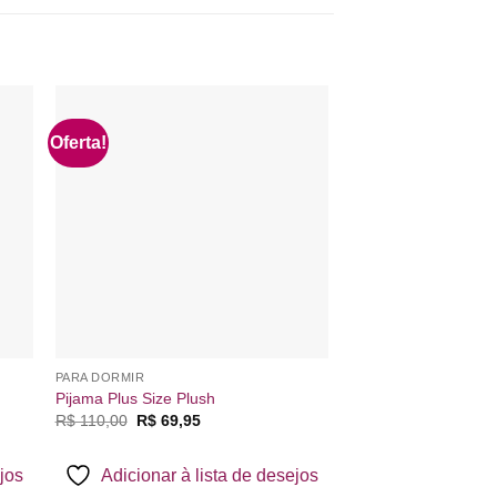
Oferta!
nar
Adicionar
 de
à lista de
os
desejos
PARA DORMIR
CAMISOLA
Camisola Suede Est
Pijama Plus Size Plush
Xuxinha
O
O
R$
110,00
R$
69,95
preço
preço
R$
25,00
original
atual
era:
é:
ejos
Adicionar à lista de desejos
R$ 110,00.
R$ 69,95.
Adicionar à 