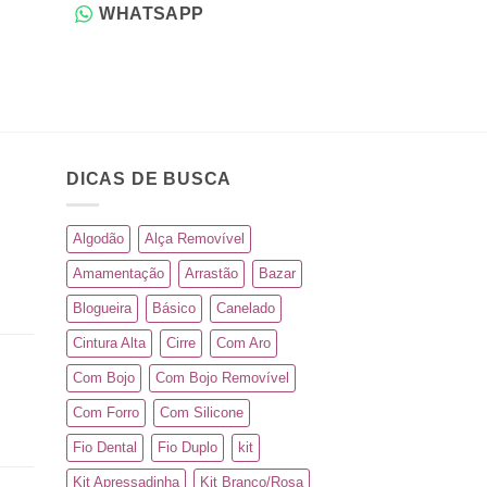
WHATSAPP
WHATSAP
DICAS DE BUSCA
Algodão
Alça Removível
Amamentação
Arrastão
Bazar
Blogueira
Básico
Canelado
Cintura Alta
Cirre
Com Aro
Com Bojo
Com Bojo Removível
Com Forro
Com Silicone
Fio Dental
Fio Duplo
kit
Kit Apressadinha
Kit Branco/Rosa