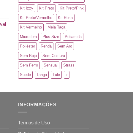
Kit Izzy
Kit Preto
Kit Preto/Pink
Kit Preto/Vermelho
Kit Rosa
val
Kit Vermelho
Meia Taça
Microfibra
Plus Size
Poliamida
Poliéster
Renda
Sem Aro
Sem Bojo
Sem Costura
Sem Ferro
Sensual
Strass
Suede
Tanga
Tule
z
INFORMAÇÕES
Termos de Uso