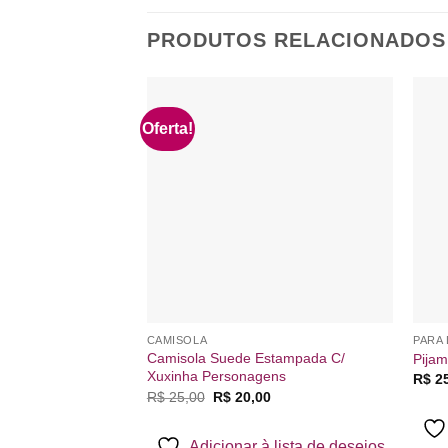
PRODUTOS RELACIONADOS
Oferta!
Adicionar
à lista de
desejos
CAMISOLA
PARA
Camisola Suede Estampada C/
Pijam
Xuxinha Personagens
R$
25
O
O
R$
25,00
R$
20,00
preço
preço
original
atual
era:
é:
Adicionar à lista de desejos