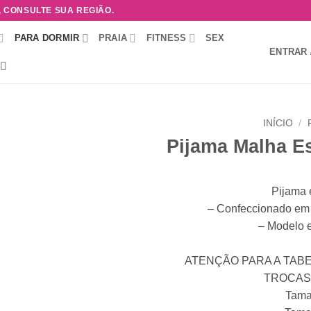
, CONSULTE SUA REGIÃO.
PARA DORMIR
PRAIA
FITNESS
SEX
ENTRAR 
INÍCIO
/
Pijama Malha 
Adicionar
à lista de
desejos
Pijama
– Confeccionado em 
– Modelo 
ATENÇÃO PARA A TAB
TROCAS 
Tama