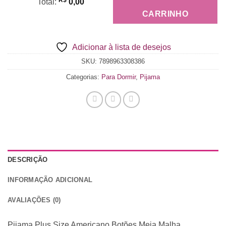
R$
Total
:
0,00
0
CARRINHO
Items,
Total
Adicionar à lista de desejos
$0.00
SKU:
7898963308386
Categorias:
Para Dormir
,
Pijama
DESCRIÇÃO
INFORMAÇÃO ADICIONAL
AVALIAÇÕES (0)
Pijama Plus Size Americano Botões Meia Malha