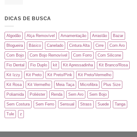
DICAS DE BUSCA
Algodão
Alça Removível
Amamentação
Arrastão
Bazar
Blogueira
Básico
Canelado
Cintura Alta
Cirre
Com Aro
Com Bojo
Com Bojo Removível
Com Forro
Com Silicone
Fio Dental
Fio Duplo
kit
Kit Apressadinha
Kit Branco/Rosa
Kit Izzy
Kit Preto
Kit Preto/Pink
Kit Preto/Vermelho
Kit Rosa
Kit Vermelho
Meia Taça
Microfibra
Plus Size
Poliamida
Poliéster
Renda
Sem Aro
Sem Bojo
Sem Costura
Sem Ferro
Sensual
Strass
Suede
Tanga
Tule
z