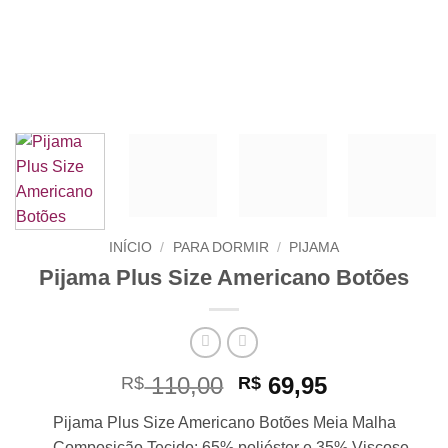
INÍCIO
/
PARA DORMIR
/
PIJAMA
Pijama Plus Size Americano Botões
O
O
110,00
69,95
R$
R$
preço
preço
Pijama Plus Size Americano Botões Meia Malha
original
atual
– Composição Tecido: 65% poliéster e 35% Viscose