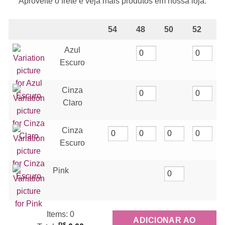
Aproveite o frete e veja mais produtos em nossa loja.
54
48
50
52
Azul
Escuro
Cinza
Claro
Cinza
Escuro
Pink
Items
:
0
ADICIONAR AO