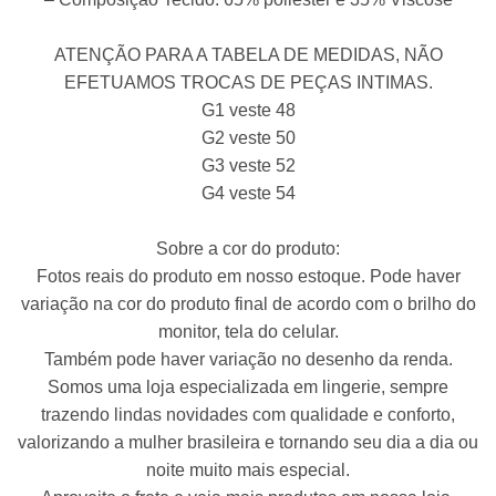
era:
é:
R$ 110,00.
R$ 69,95.
ATENÇÃO PARA A TABELA DE MEDIDAS, NÃO
EFETUAMOS TROCAS DE PEÇAS INTIMAS.
G1 veste 48
G2 veste 50
G3 veste 52
G4 veste 54
Sobre a cor do produto:
Fotos reais do produto em nosso estoque. Pode haver
variação na cor do produto final de acordo com o brilho do
monitor, tela do celular.
Também pode haver variação no desenho da renda.
Somos uma loja especializada em lingerie, sempre
trazendo lindas novidades com qualidade e conforto,
valorizando a mulher brasileira e tornando seu dia a dia ou
noite muito mais especial.