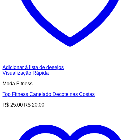
Adicionar à lista de desejos
Visualização Rápida
Moda Fitness
Top Fitness Canelado Decote nas Costas
O
O
R$
25,00
R$
20,00
preço
preço
original
atual
era:
é:
R$ 25,00.
R$ 20,00.