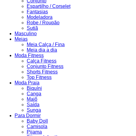
Conjunto
Espartilho / Corselet
Fantasias
Modeladora
Robe / Roupão
Sutiã
Masculino
Meias
Meia Calça / Fina
Meia dia a dia
Moda Fitness
Calça Fitness
Conjunto Fitness
Shorts Fitness
Top Fitness
Moda Praia
Biquíni
Canga
Maiô
Saída
Sunga
Para Dormir
Baby Doll
Camisola
Pijama