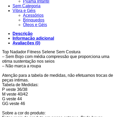
Pijama Infantil
Sem Categoria
Vibra e Géis
Acessórios
Brinquedos
Óleos e Géis
Descrição
Informação adicional
Avaliações (0)
Top Nadador Fitness Selene Sem Costura
– Sem Bojo com média compressão que proporciona uma
otima sustentação nos seios
– Não marca a roupa
Atenção para a tabela de medidas, não efetuamos trocas de
peças intimas.
Tabela de Medidas:
P veste 36/38
M veste 40/42
G veste 44
GG veste 46
Sobre a cor do produto: