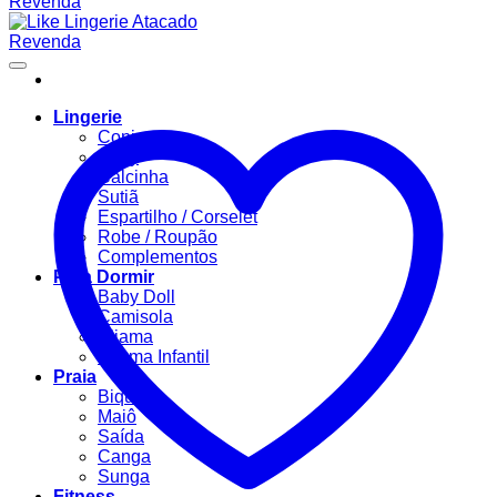
Lingerie
Conjuntos
Body
Calcinha
Sutiã
Espartilho / Corselet
Robe / Roupão
Complementos
Para Dormir
Baby Doll
Camisola
Pijama
Pijama Infantil
Praia
Biquíni
Maiô
Saída
Canga
Sunga
Fitness