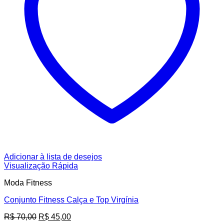
Adicionar à lista de desejos
Visualização Rápida
Moda Fitness
Conjunto Fitness Calça e Top Virgínia
O
O
R$
70,00
R$
45,00