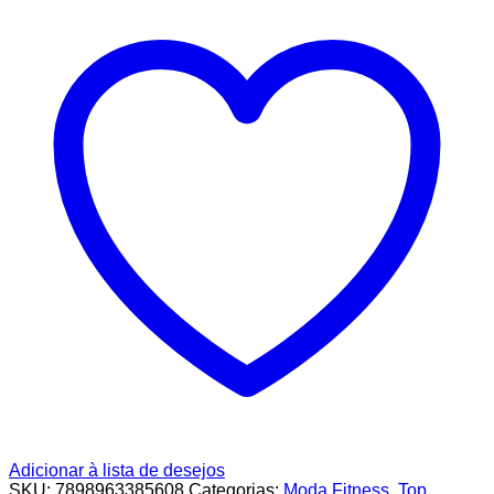
Adicionar à lista de desejos
SKU:
7898963385608
Categorias:
Moda Fitness
,
Top