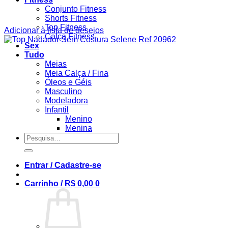
Conjunto Fitness
Shorts Fitness
Top Fitness
Adicionar à lista de desejos
Calça Fitness
Sex
Tudo
Meias
Meia Calça / Fina
Óleos e Géis
Masculino
Modeladora
Infantil
Menino
Menina
Pesquisar
por:
Entrar / Cadastre-se
Carrinho /
R$
0,00
0