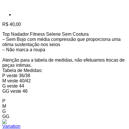
R$
40,00
Top Nadador Fitness Selene Sem Costura
– Sem Bojo com média compressão que proporciona uma
otima sustentação nos seios
– Não marca a roupa
Atenção para a tabela de medidas, não efetuamos trocas de
peças intimas.
Tabela de Medidas:
P veste 36/38
M veste 40/42
G veste 44
GG veste 46
P
M
G
GG