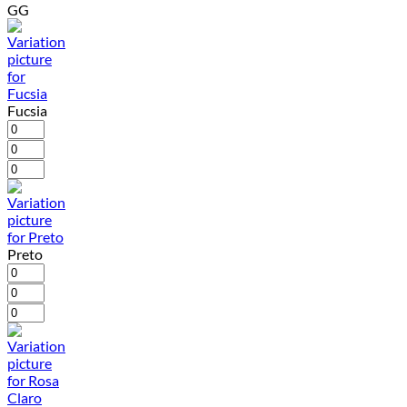
GG
Fucsia
Preto