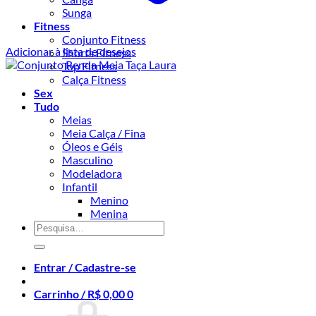
Sunga
Fitness
Conjunto Fitness
Adicionar à lista de desejos
Shorts Fitness
Top Fitness
Calça Fitness
Sex
Tudo
Meias
Meia Calça / Fina
Óleos e Géis
Masculino
Modeladora
Infantil
Menino
Menina
Pesquisar
por:
Entrar / Cadastre-se
Carrinho /
R$
0,00
0