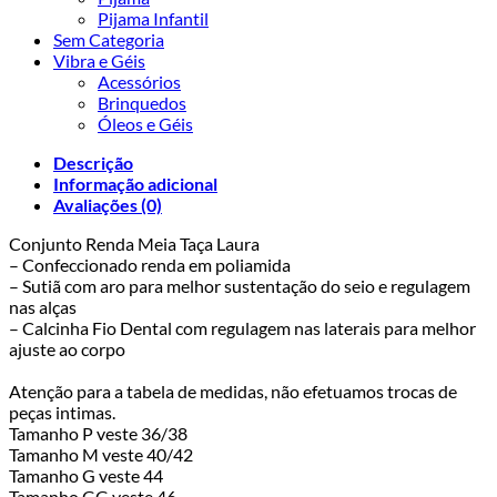
Pijama Infantil
Sem Categoria
Vibra e Géis
Acessórios
Brinquedos
Óleos e Géis
Descrição
Informação adicional
Avaliações (0)
Conjunto Renda Meia Taça Laura
– Confeccionado renda em poliamida
– Sutiã com aro para melhor sustentação do seio e regulagem
nas alças
– Calcinha Fio Dental com regulagem nas laterais para melhor
ajuste ao corpo
Atenção para a tabela de medidas, não efetuamos trocas de
peças intimas.
Tamanho P veste 36/38
Tamanho M veste 40/42
Tamanho G veste 44
Tamanho GG veste 46