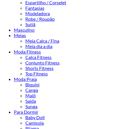
Espartilho / Corselet
Fantasias
Modeladora
Robe / Roupão
Sutiã
Masculino
Meias
Meia Calça / Fina
Meia dia a dia
Moda Fitness
Calça Fitness
Conjunto Fitness
Shorts Fitness
Top Fitness
Moda Praia
Biquíni
Canga
Maiô
Saída
Sunga
Para Dormir
Baby Doll
Camisola
Pijama