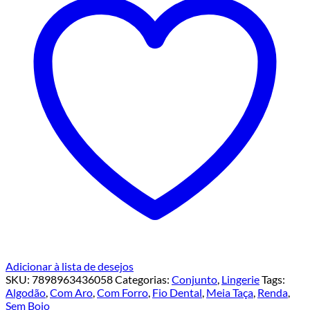
Adicionar à lista de desejos
SKU:
7898963436058
Categorias:
Conjunto
,
Lingerie
Tags:
Algodão
,
Com Aro
,
Com Forro
,
Fio Dental
,
Meia Taça
,
Renda
,
Sem Bojo