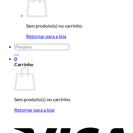
Sem produto(s) no carrinho.
Retornar para a loja
Pesquisar
por:
0
Carrinho
Sem produto(s) no carrinho.
Retornar para a loja
V