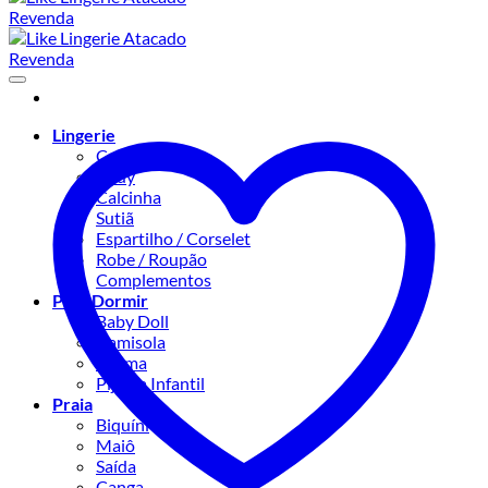
Lingerie
Conjuntos
Body
Calcinha
Sutiã
Espartilho / Corselet
Robe / Roupão
Complementos
Para Dormir
Baby Doll
Camisola
Pijama
Pijama Infantil
Praia
Biquíni
Maiô
Saída
Canga