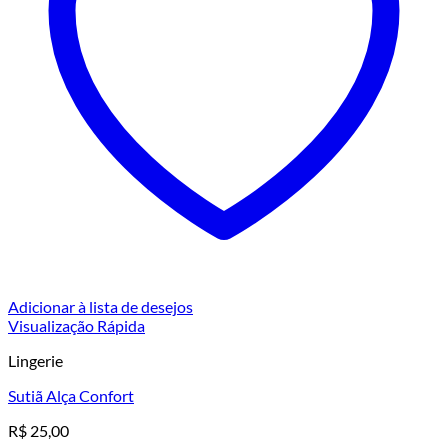
Adicionar à lista de desejos
Visualização Rápida
Lingerie
Sutiã Alça Confort
R$
25,00