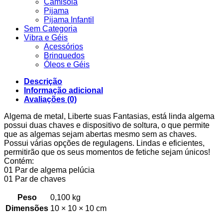
Camisola
Pijama
Pijama Infantil
Sem Categoria
Vibra e Géis
Acessórios
Brinquedos
Óleos e Géis
Descrição
Informação adicional
Avaliações (0)
Algema de metal, Liberte suas Fantasias, está linda algema
possui duas chaves e dispositivo de soltura, o que permite
que as algemas sejam abertas mesmo sem as chaves.
Possui várias opções de regulagens. Lindas e eficientes,
permitirão que os seus momentos de fetiche sejam únicos!
Contém:
01 Par de algema pelúcia
01 Par de chaves
Peso
0,100 kg
Dimensões
10 × 10 × 10 cm