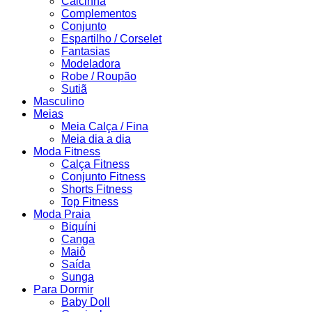
Calcinha
Complementos
Conjunto
Espartilho / Corselet
Fantasias
Modeladora
Robe / Roupão
Sutiã
Masculino
Meias
Meia Calça / Fina
Meia dia a dia
Moda Fitness
Calça Fitness
Conjunto Fitness
Shorts Fitness
Top Fitness
Moda Praia
Biquíni
Canga
Maiô
Saída
Sunga
Para Dormir
Baby Doll