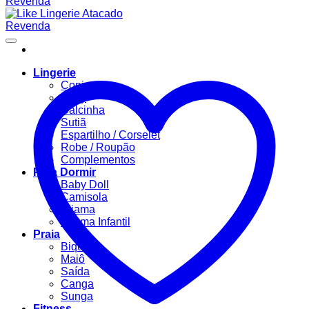
Lingerie
Conjuntos
Body
Calcinha
Sutiã
Espartilho / Corselet
Robe / Roupão
Complementos
Para Dormir
Baby Doll
Camisola
Pijama
Pijama Infantil
Praia
Biquíni
Maiô
Saída
Canga
Sunga
Fitness