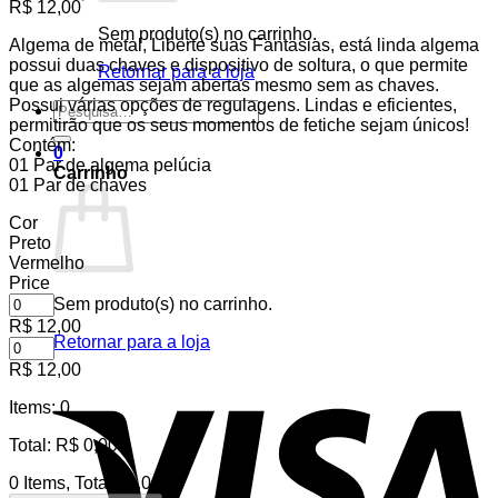
R$
12,00
Sem produto(s) no carrinho.
Algema de metal, Liberte suas Fantasias, está linda algema
possui duas chaves e dispositivo de soltura, o que permite
Retornar para a loja
que as algemas sejam abertas mesmo sem as chaves.
Possui várias opções de regulagens. Lindas e eficientes,
Pesquisar
permitirão que os seus momentos de fetiche sejam únicos!
por:
Contém:
0
01 Par de algema pelúcia
Carrinho
01 Par de chaves
Cor
Preto
Vermelho
Price
Sem produto(s) no carrinho.
R$
12,00
Retornar para a loja
R$
12,00
V
Items
:
0
Total
:
R$
0,00
0 Items, Total $0.00