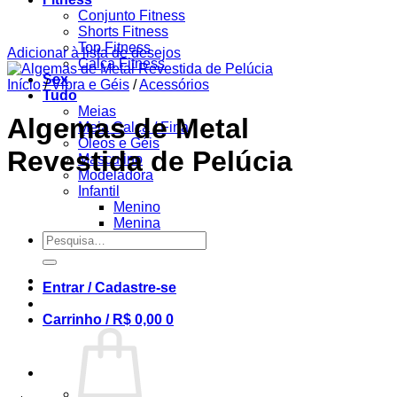
Conjunto Fitness
Shorts Fitness
Top Fitness
Adicionar à lista de desejos
Calça Fitness
Sex
Início
/
Vibra e Géis
/
Acessórios
Tudo
Meias
Algemas de Metal
Meia Calça / Fina
Óleos e Géis
Revestida de Pelúcia
Masculino
Modeladora
Infantil
Menino
Menina
Pesquisar
por:
Entrar / Cadastre-se
Carrinho /
R$
0,00
0