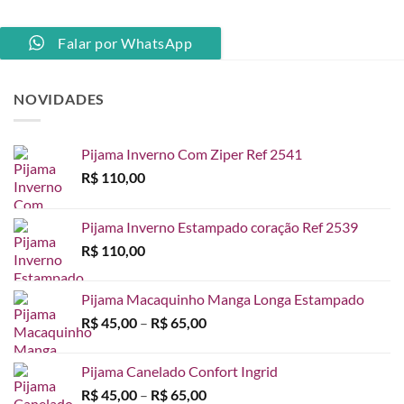
Falar por WhatsApp
NOVIDADES
Pijama Inverno Com Ziper Ref 2541
R$
110,00
Pijama Inverno Estampado coração Ref 2539
R$
110,00
Pijama Macaquinho Manga Longa Estampado
Faixa
R$
45,00
–
R$
65,00
de
preço:
Pijama Canelado Confort Ingrid
R$ 45,00
Faixa
R$
45,00
–
R$
65,00
através