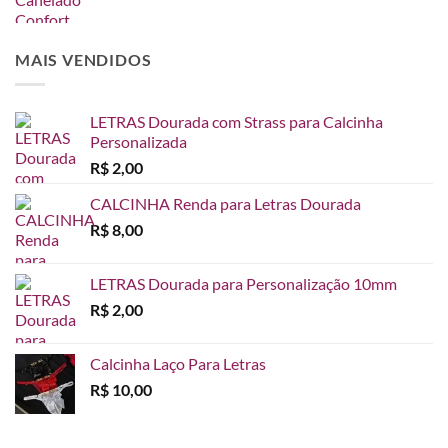
de
R$ 65,00
preço:
R$ 45,00
MAIS VENDIDOS
através
R$ 65,00
LETRAS Dourada com Strass para Calcinha
Personalizada
R$
2,00
CALCINHA Renda para Letras Dourada
R$
8,00
LETRAS Dourada para Personalização 10mm
R$
2,00
Calcinha Laço Para Letras
R$
10,00