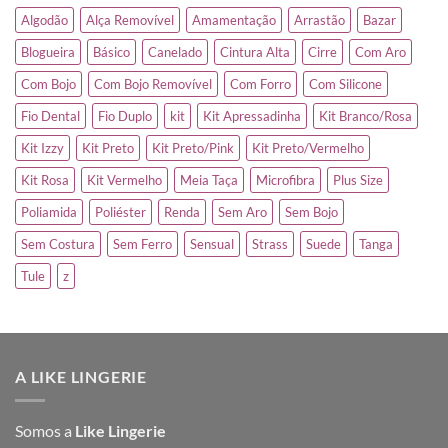
Algodão
Alça Removível
Amamentação
Arrastão
Bazar
Blogueira
Básico
Canelado
Cintura Alta
Cirre
Com Aro
Com Bojo
Com Bojo Removível
Com Forro
Com Silicone
Fio Dental
Fio Duplo
kit
Kit Apressadinha
Kit Branco/Rosa
Kit Izzy
Kit Preto
Kit Preto/Pink
Kit Preto/Vermelho
Kit Rosa
Kit Vermelho
Meia Taça
Microfibra
Plus Size
Poliamida
Poliéster
Renda
Sem Aro
Sem Bojo
Sem Costura
Sem Ferro
Sensual
Strass
Suede
Tanga
Tule
z
A LIKE LINGERIE
Somos a
Like Lingerie