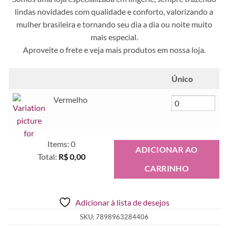
lindas novidades com qualidade e conforto, valorizando a
mulher brasileira e tornando seu dia a dia ou noite muito
mais especial.
Aproveite o frete e veja mais produtos em nossa loja.
Único
Vermelho
Items
:
0
ADICIONAR AO
Total
:
R$ 0,00
CARRINHO
0
Items.
Your
Adicionar à lista de desejos
total
is
SKU:
7898963284406
R$ 0,00