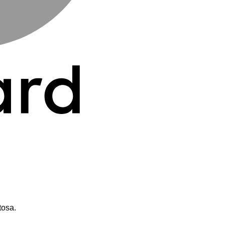
tosa.