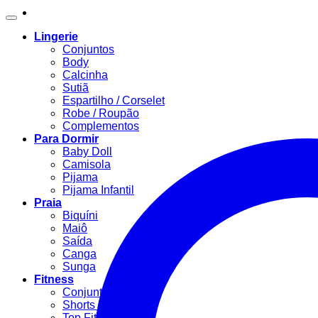
Lingerie
Conjuntos
Body
Calcinha
Sutiã
Espartilho / Corselet
Robe / Roupão
Complementos
Para Dormir
Baby Doll
Camisola
Pijama
Pijama Infantil
Praia
Biquíni
Maiô
Saída
Canga
Sunga
Fitness
Conjunto Fitness
Shorts Fitness
Top Fitness