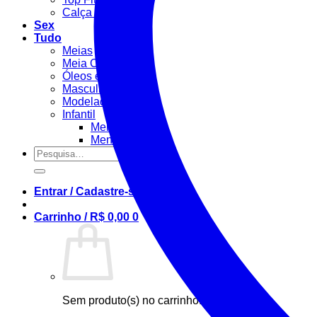
Calça Fitness
Sex
Tudo
Meias
Meia Calça / Fina
Óleos e Géis
Masculino
Modeladora
Infantil
Menino
Menina
Pesquisar
por:
Entrar / Cadastre-se
Carrinho /
R$
0,00
0
Sem produto(s) no carrinho.