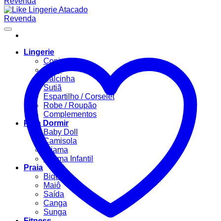
Lingerie
Conjuntos
Body
Calcinha
Sutiã
Espartilho / Corselet
Robe / Roupão
Complementos
Para Dormir
Baby Doll
Camisola
Pijama
Pijama Infantil
Praia
Biquíni
Maiô
Saída
Canga
Sunga
Fitness