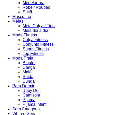
Modeladora
Robe / Roupão
Sutiã
Masculino
Meias
Meia Calça / Fina
Meia dia a dia
Moda Fitness
Calça Fitness
Conjunto Fitness
Shorts Fitness
Top Fitness
Moda Praia
Biquíni
Canga
Maiô
Saída
Sunga
Para Dormir
Baby Doll
Camisola
Pijama
Pijama Infantil
Sem Categoria
Vibra e Géis