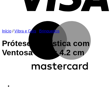
M
Início
/
Vibra e Géis
/
Brinquedos
Prótese Realística com
Ventosa 24.0 x 4.2 cm