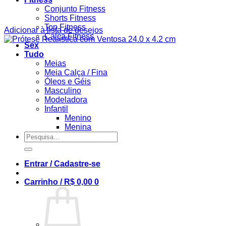
Conjunto Fitness
Shorts Fitness
Top Fitness
Adicionar à lista de desejos
Calça Fitness
Sex
Tudo
Meias
Meia Calça / Fina
Óleos e Géis
Masculino
Modeladora
Infantil
Menino
Menina
Pesquisar
por:
Entrar / Cadastre-se
Carrinho /
R$
0,00
0