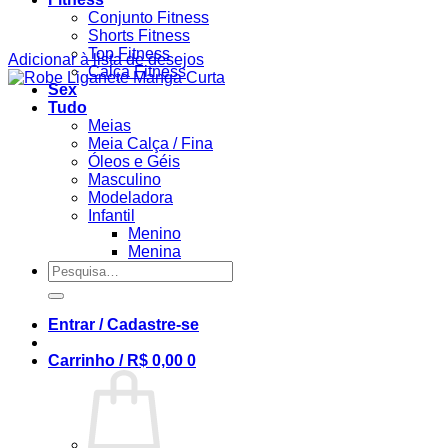
Conjunto Fitness
Shorts Fitness
Top Fitness
Adicionar à lista de desejos
Calça Fitness
Sex
Tudo
Meias
Meia Calça / Fina
Óleos e Géis
Masculino
Modeladora
Infantil
Menino
Menina
Pesquisar
por:
Entrar / Cadastre-se
Carrinho /
R$
0,00
0