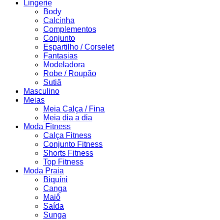
Lingerie
Body
Calcinha
Complementos
Conjunto
Espartilho / Corselet
Fantasias
Modeladora
Robe / Roupão
Sutiã
Masculino
Meias
Meia Calça / Fina
Meia dia a dia
Moda Fitness
Calça Fitness
Conjunto Fitness
Shorts Fitness
Top Fitness
Moda Praia
Biquíni
Canga
Maiô
Saída
Sunga