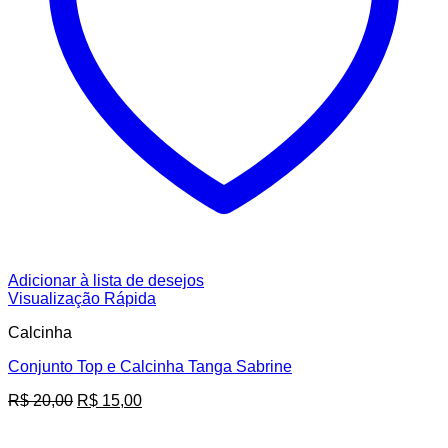
Adicionar à lista de desejos
Visualização Rápida
Calcinha
Conjunto Top e Calcinha Tanga Sabrine
O
O
R$
20,00
R$
15,00
preço
preço
original
atual