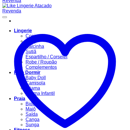
Lingerie
Conjuntos
Body
Calcinha
Sutiã
Espartilho / Corselet
Robe / Roupão
Complementos
Para Dormir
Baby Doll
Camisola
Pijama
Pijama Infantil
Praia
Biquíni
Maiô
Saída
Canga
Sunga
Fitness